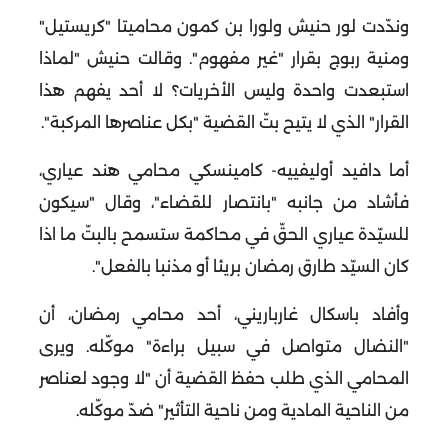
وندّدت لور حنيش ولورا بن كمون محاميتا "كريستيل"
ومنية ربوج بقرار "غير مفهوم". وقالت حنيش "لماذا
استبعدت واحدة وليس الأخريات؟ لا أحد يفهم هذا
القرار" الذي لا يتيح بتّ القضية "بكل عناصرها المركبة".
أما دافيد أوليفييه- كامينسكي محامي هند عياري،
فأشاد من جانبه "بانتصار للقضاء"، وقال "سيكون
للسيّدة عياري الحقّ في محاكمة ستسمح بالبتّ ما اذا
كان السيّد طارق رمضان بريئا أو مذنبا بالفعل".
وأفاد باسكال غارباريني، أحد محامي رمضان، أن
"النضال متواصل في سبيل براءة" موكّله. ويرى
المحامي الذي طلب حفظ القضية أن "لا وجود لعناصر
من الناحية المادية ومن ناحية التأثير" ضدّ موكّله.