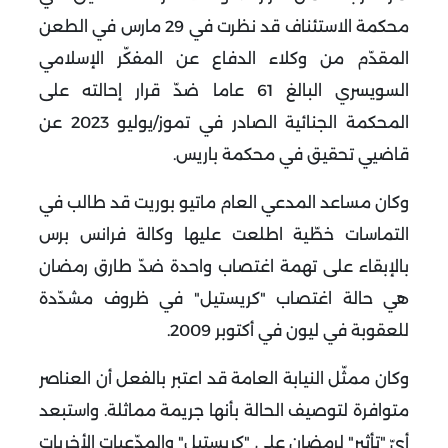
محكمة الاستئناف قد نظرت في 29 مارس في الطعن
المقدّم من وكلاء الدفاع عن المفكّر الإسلامي
السويسري البالغ 61 عاما ضدّ قرار إحالته على
المحكمة الجنائية الصادر في تموز/يوليو 2023 عن
قاضيي تحقيق في محكمة باريس.
وكان مساعد المدعي العام ماتيو بوريت قد طالب في
التماسات خطّية اطلعت عليها وكالة فرانس برس
بالإبقاء على تهمة اغتصاب واحدة ضدّ طارق رمضان
هي حالة اغتصاب "كريستيل" في ظروف مشدّدة
للعقوبة في ليون في أكتوبر 2009.
وكان ممثّل النيابة العامة قد اعتبر بالفعل أن العناصر
متوافرة لتوصيف الحالة بأنها جريمة مماثلة. واستبعد
أيّ "تأثير" لرمضان على "كريستيل" والمدّعيات الأخريات