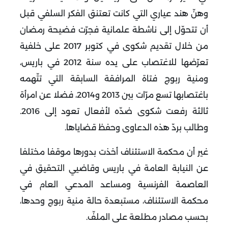
وهنّ هند عياري التي كانت تعتنق الفكر السلفي قبل
أن تتحوّل إلى ناشطة علمانية فجرّت فضيحة رمضان
من خلال تقديم شكوى في كتوبر 2017 على خلفية
تعرّضها للاغتصاب على يده سنة 2012 في باريس،
ومنية ربوج فتاة المرافقة السابقة التي تتّهمه
باغتصابها تسع مرّات بين 2013 و2014، فضلا عن امرأة
ثالثة رفعت شكوى ضدّه لأفعال تعود إلى 2016.
وطالب بردّ هذه الدعاوى وحفظ قضاياها.
غير أن محكمة الاستئناف أخذت بدورها موقفا مختلفا
عن النيابة العامة في باريس وقاضيي التحقيق في
العاصمة الفرنسية ومساعد المدعي العام في
محكمة الاستئناف، مستبعدة حالة منية ربوج وحدها،
بحسب مصادر مطلعة على الملفّ.