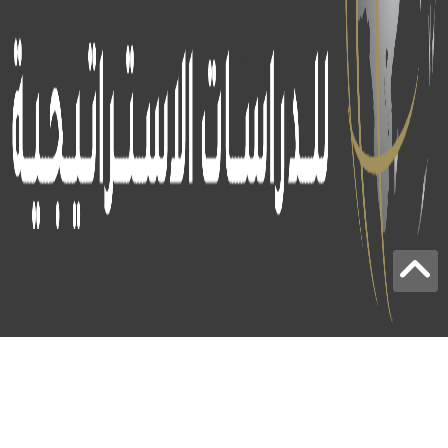
برج الياقوت - أبوظبي
+97124414113
:
info@icss.ae
:
ص.ب
54510 - أبوظبي