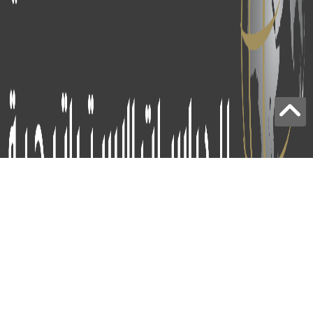
برج الياقوت - أبوظبي