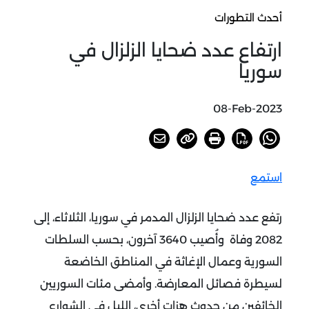
أحدث التطورات
ارتفاع عدد ضحايا الزلزال في
سوريا
08-Feb-2023
استمع
رتفع عدد ضحايا الزلزال المدمر في سوريا، الثلاثاء، إلى
2082 وفاة وأُصيب 3640 آخرون، بحسب السلطات
السورية وعمال الإغاثة في المناطق الخاضعة
لسيطرة فصائل المعارضة. وأمضى مئات السوريين
الخائفين من حدوث هزات أخرى، الليل في الشوارع