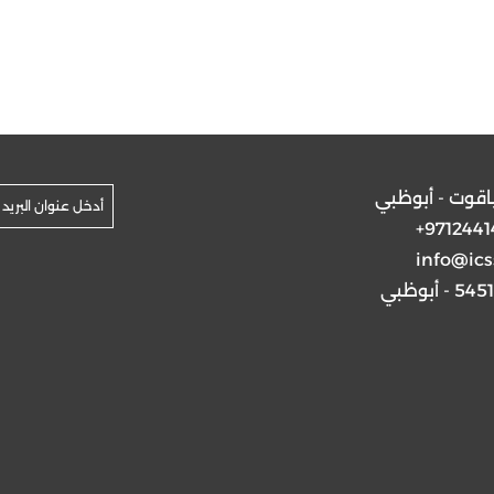
ياقوت - أبوظبي
+9712441
info@ics
5 - أبوظبي