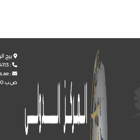
برج ال
4113
:
s.ae
:
ص.ب
4510