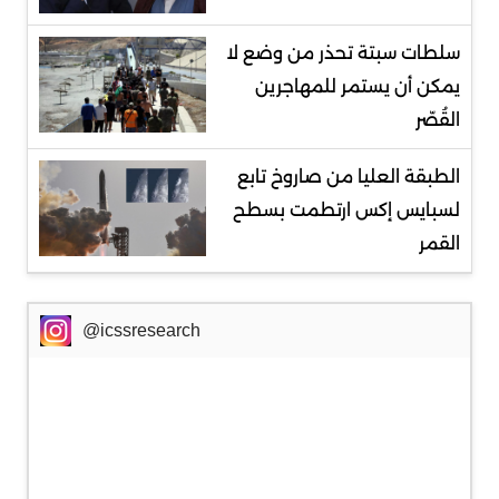
سلطات سبتة تحذر من وضع لا
يمكن أن يستمر للمهاجرين
القُصّر
الطبقة العليا من صاروخ تابع
لسبايس إكس ارتطمت بسطح
القمر
@icssresearch