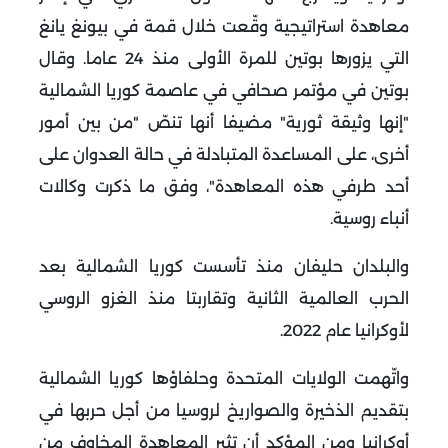
معاهدة استراتيجية وقّعت خلال قمة في بيونغ يانغ
التي يزورها بوتين للمرة الأولى منذ 24 عاما. وقال
بوتين في مؤتمر صحافي في عاصمة كوريا الشمالية
"إنها وثيقة ثورية" مضيفا أنها تنصّ "من بين أمور
أخرى، على المساعدة المتبادلة في حالة العدوان على
أحد طرفي هذه المعاهدة"، وفق ما ذكرت وكالات
أنباء روسية.
والبلدان حليفان منذ تأسست كوريا الشمالية بعد
الحرب العالمية الثانية وتقاربتا منذ الغزو الروسي
لأوكرانيا عام 2022.
واتّهمت الولايات المتحدة وحلفاؤها كوريا الشمالية
بتقديم الذخيرة والصواريخ لروسيا من أجل حربها في
أوكرانيا ومن المؤكد أن تثير المعاهدة المخاوف من