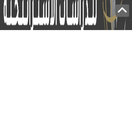
برج الياقوت - أبوظبي
+97124414113
:
info@icss.ae
:
ص.ب
54510 - أبوظبي
اشتراك