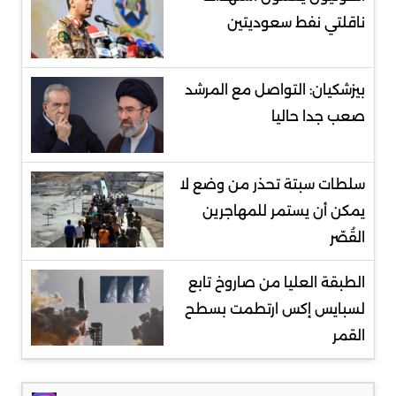
ناقلتي نفط سعوديتين
بيزشكيان: التواصل مع المرشد
صعب جدا حاليا
سلطات سبتة تحذر من وضع لا
يمكن أن يستمر للمهاجرين
القُصّر
الطبقة العليا من صاروخ تابع
لسبايس إكس ارتطمت بسطح
القمر