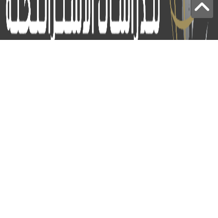
برج الياقوت - أبوظبي
+97124414113
:
info@icss.ae
:
ص.ب
54510 - أبوظبي
اشتراك