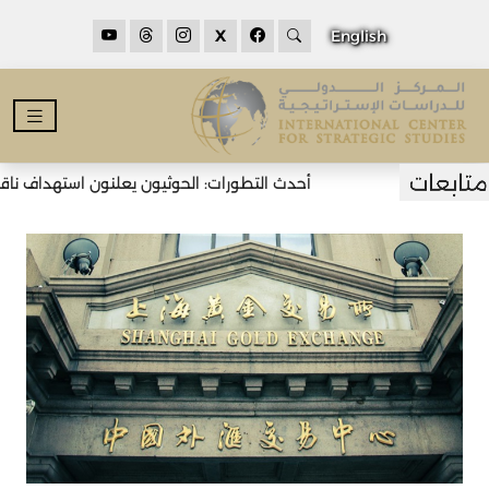
X
English
أحدث التطورات: الحوثيون يعلنون استهداف ناقلت