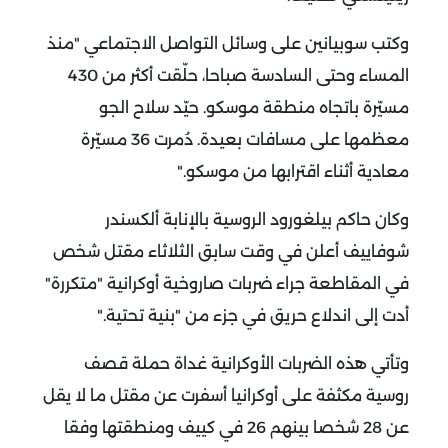
وكتب سوبيانين على وسائل التواصل الاجتماعي "منذ
المساء وحتى السادسة صباحا، حلّقت أكثر من 430
مسيّرة باتجاه منطقة موسكو. حيّد سلاح الجو
معظمها على مسافات بعيدة. دُمرت 36 مسيّرة
معادية أثناء اقترابها من موسكو
".
وكان حاكم بيلغورود الروسية بالإنابة ألكسندر
شوفاييف أعلن في وقت سابق الثلاثاء مقتل شخص
في المقاطعة جراء ضربات صاروخية أوكرانية "متكررة"
أدت إلى اندلاع حريق في جزء من "بنية تحتية
".
وتأتي هذه الضربات الأوكرانية غداة حملة قصف
روسية مكثفة على أوكرانيا أسفرت عن مقتل ما لا يقل
عن 28 شخصا بينهم 26 في كييف ومنطقتها وفقا