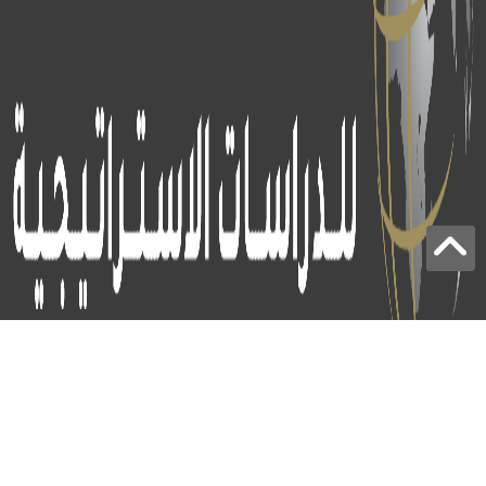
برج الياقوت - أبوظبي
+97124414113
: