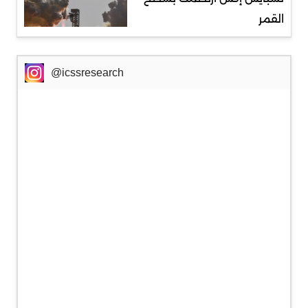
القمر
@icssresearch