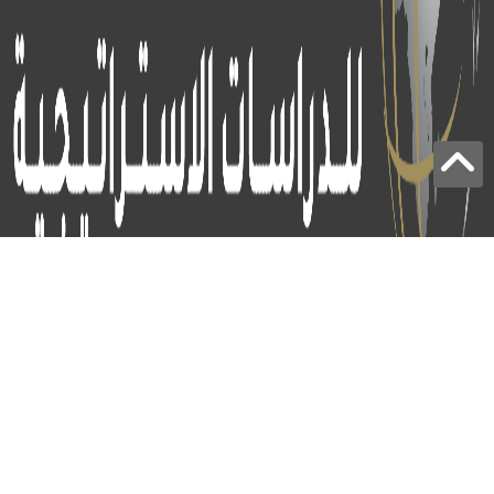
برج الياقوت - أبوظبي
+97124414113
:
info@icss.ae
:
ص.ب
54510 - أبوظبي