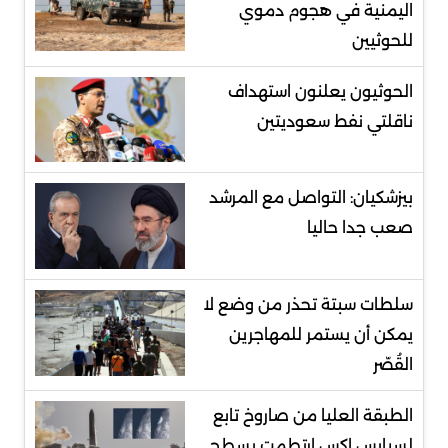
اليمنية في هجوم دموي
للحوثيين
الحوثيون يعلنون استهداف
ناقلتي نفط سعوديتين
بيزشكيان: التواصل مع المرشد
صعب جدا حاليا
سلطات سبتة تحذر من وضع لا
يمكن أن يستمر للمهاجرين
القُصّر
الطبقة العليا من صاروخ تابع
لسبايس إكس ارتطمت بسطح