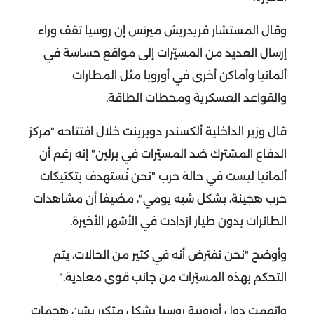
وقال المستشار فريدريش ميرتس إن روسيا تقف وراء
إرسال العديد من المسيّرات إلى مواقع حساسة في
ألمانيا وأماكن أخرى في أوروبا مثل المطارات
والقواعد العسكرية ومحطات الطاقة
.
قال وزير الداخلية ألكسندر دوبرينت خلال افتتاحه "مركز
الدفاع المشترك ضد المسيّرات في برلين" إنه رغم أن
ألمانيا ليست في حالة حرب "نحن نُستهدف بتكتيكات
حرب هجينة، بشكل شبه يومي"، مضيفا أن مشاهدات
الطائرات بدون طيار ازدادت في الأشهر الأخيرة
.
وأوضح "نحن نفترض أنه في كثير من الحالات، يتم
التحكم بهذه المسيّرات من جانب قوى معادية
".
واتهمت دول أوروبية روسيا بشكل متكرر بشن هجمات