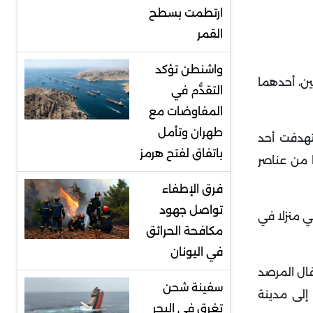
ارتطمت بسطح
القمر
واشنطن تؤكد
ين، أحدهما
التقدُّم في
المفاوضات مع
طهران وتأمل
تهدفت أحد
باتفاق لفتح هرمز
 الحرجلي بناحية الكسوة بريف دمشق الغربي ممّا أدّى لسقوط 3 ضحايا من عناصر
فرق الإطفاء
تواصل جهود
ي منزلا في
مكافحة الحرائق
في اليونان
ال المرصد
سفينة شحن
ؤدّي إلى مدينة
تغرق في البحر