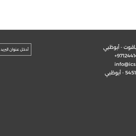
ياقوت - أبوظبي
+9712441
info@ics
5 - أبوظبي