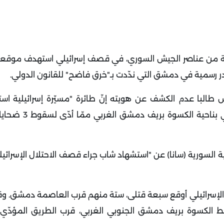
 ثلاثة من عناصر الجيش السوري، في قصف إسرائيلي استهدف موقع
ر رسمية في دمشق التي ندّدت بـ"خرق فاضح" للقانون الدولي
.
 طالبا عدم الكشف عن هويته إنّ طائرة "مسيّرة إسرائيلية اس
المساكن العسكرية التابعة للفرقة 44 في منطقة
ية السورية (سانا) عن "استشهاد شاب جراء قصف الاحتلال الإسرائيل
 الإسرائيلي أوقع سبعة قتلى، ستة منهم قرب العاصمة دمشق
.
وق
ستهدفت موقعا عسكريا للفرقة 44 في محيط الكسوة بريف دمشق الجنوبي الغربي، قرب الطريق الم