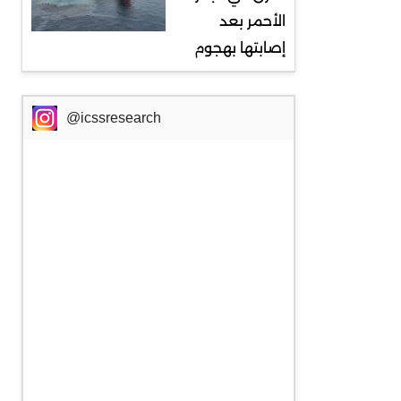
الأحمر بعد
إصابتها بهجوم
@icssresearch