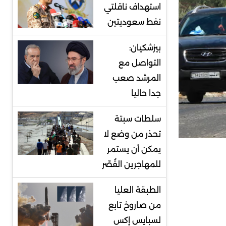
استهداف ناقلتي
نفط سعوديتين
بيزشكيان:
التواصل مع
المرشد صعب
جدا حاليا
سلطات سبتة
تحذر من وضع لا
يمكن أن يستمر
للمهاجرين القُصّر
الطبقة العليا
من صاروخ تابع
لسبايس إكس