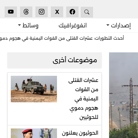
X
إصدارات
انفوغرافيك
وسائط
 التطورات: عشرات القتلى من القوات اليمنية في هجوم دموي للحوثيين
موضوعات أخرى
عشرات القتلى
من القوات
اليمنية في
هجوم دموي
للحوثيين
الحوثيون يعلنون