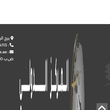
برج ال
4113
:
s.ae
:
ص.ب
4510