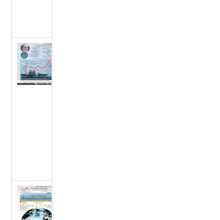
الذكاء
الاصطناعي
ستارمر
يكشف
عن
خطة
لتعزيز
الدفاع
في
المملكة
المتحدة
”كتلة
باردة“