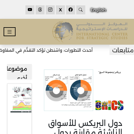
X
English
أحدث التطورات: واشنطن تؤكد التقدُّم في المفاوضات
موضوعات
أخرى
استعار
حرائق
غابات
كبرى
دول البريكس للأسواق
حول
الناشئة مقارنة بدول