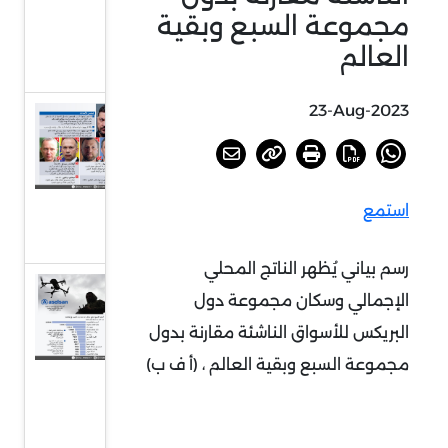
العالم،
مجموعة السبع وبقية
غرافيك
العالم
نيوز
23-Aug-2023
أوكرانيا
تعيد
هيكلة
قيادتها
استمع
العسكرية
رسم بياني يُظهر الناتج المحلي
ارتفاع أسهم
الإجمالي وسكان مجموعة دول
شركات
البريكس للأسواق الناشئة مقارنة بدول
الدفاع على
مجموعة السبع وبقية العالم ، (أ ف ب)
وقع سباق
التسلح في
مجال