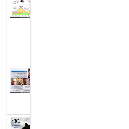
حرائق
غابات
كبرى
حول
العالم،
غرافيك
نيوز
أوكرانيا
تعيد
هيكلة
قيادتها
العسكرية
ارتفاع أسهم