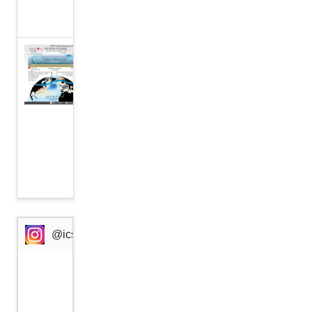
المتحدة
”كتلة
باردة“
وراء
موجة
الحر
في
أوروبا
@icssresearch