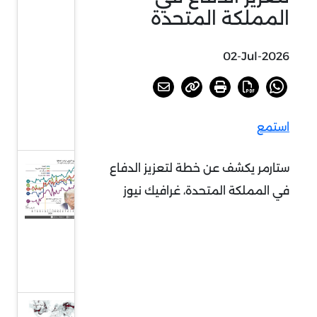
الصواريخ
المملكة المتحدة
جراء
الحرب
02-Jul-2026
على
إيران،
غرافيك
استمع
نيوز
ستارمر يكشف عن خطة لتعزيز الدفاع
شعبية
دونالد
في المملكة المتحدة، غرافيك نيوز
ترامب
تتراجع،
غرافيك
نيوز
استعار