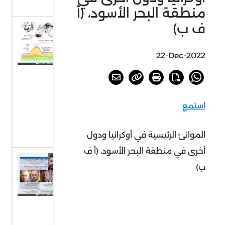
نيوز
منطقة البحر الأسود، (أ
ف ب)
استعار
حرائق
22-Dec-2022
غابات
كبرى
حول
العالم،
استمع
غرافيك
نيوز
الموانئ الرئيسية في أوكرانيا ودول
أخرى في منطقة البحر الأسود، (أ ف
أوكرانيا
ب)
تعيد
هيكلة
قيادتها
العسكرية