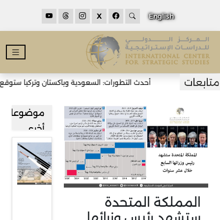
X
English
أحدث التطورات: السعودية وباكستان وتركيا ستوقع ات
موضوعات
أخرى
استنزاف
كبير
لمخزونات
واشنطن
المملكة المتحدة
من
ستشهد رئيس وزرائها