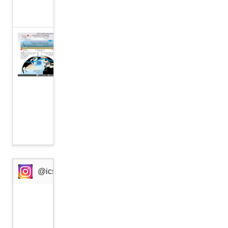
المتحدة
”كتلة
باردة“
وراء
موجة
الحر
في
أوروبا
@icssresearch