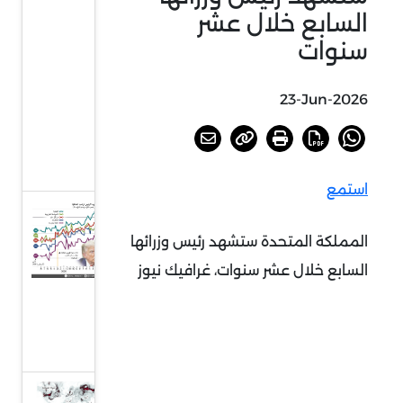
الصواريخ
السابع خلال عشر
جراء
سنوات
الحرب
على
23-Jun-2026
إيران،
غرافيك
نيوز
استمع
شعبية
دونالد
المملكة المتحدة ستشهد رئيس وزرائها
ترامب
السابع خلال عشر سنوات، غرافيك نيوز
تتراجع،
غرافيك
نيوز
استعار