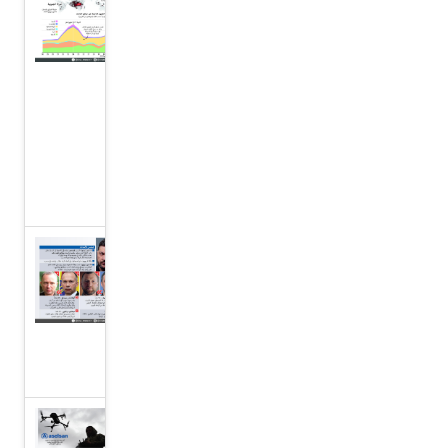
حرائق
غابات
كبرى
حول
العالم،
غرافيك
نيوز
أوكرانيا
تعيد
هيكلة
قيادتها
العسكرية
ارتفاع أسهم