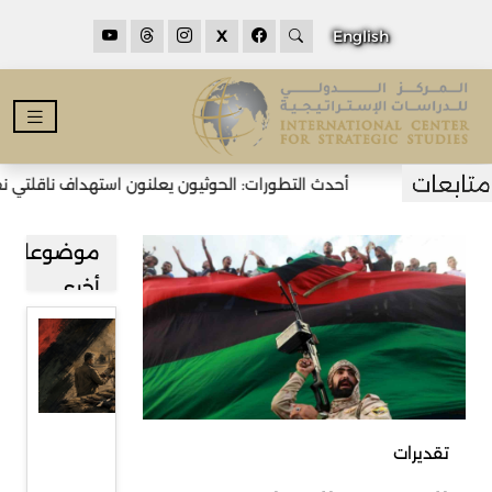
X
English
أحدث التطورات: الحوثيون يعلنون استهداف ناقلتي نفط
موضوعات
أخرى
العراق..
بين
مشروعي
الدولة
تقديرات
والسلاح