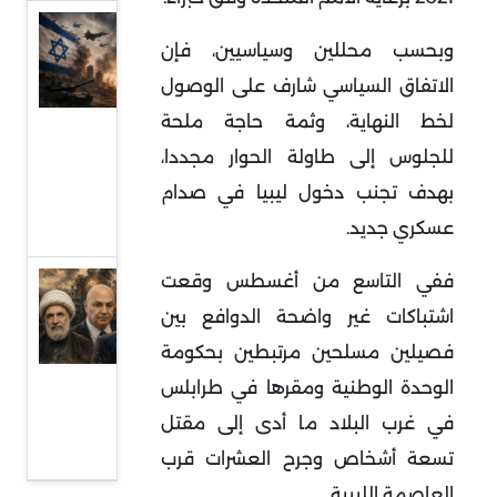
قراءة
وبحسب محللين وسياسيين، فإن
في
الاتفاق السياسي شارف على الوصول
عودة
لخط النهاية، وثمة حاجة ملحة
المواجهة
للجلوس إلى طاولة الحوار مجددا،
المباشرة
بهدف تجنب دخول ليبيا في صدام
بين إيران
عسكري جديد.
وإسرائيل
ففي التاسع من أغسطس وقعت
حزب الله:
اشتباكات غير واضحة الدوافع بين
تشدد
تفاوضي
فصيلين مسلحين مرتبطين بحكومة
في ظل
الوحدة الوطنية ومقرها في طرابلس
تصاعد
في غرب البلاد ما أدى إلى مقتل
المواجهة
تسعة أشخاص وجرح العشرات قرب
العاصمة الليبية.