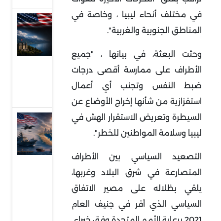
في مختلف أنحاء ليبيا ، وخاصة في
مفاوضات
المناطق الجنوبية والغربية".
سويسرا ..
فهم
وحثت البعثة، في بيانها ، "جميع
مجريات
الأطراف على ممارسة أقصى درجات
الجولة
ضبط النفس وتجنب أي أعمال
الأولى
استفزازية من شأنها إخراج الأوضاع عن
السيطرة وتعريض الاستقرار الهش في
الخليج
ليبيا وسلامة المواطنين للخطر".
بين
الهدنة
التصعيد السياسي بين الأطراف
الهشة
المتصارعة في شرق البلاد وغربها،
والحرب
يلقي بظلاله على مصير الاتفاق
منخفضة
السياسي الذي أقر في جنيف العام
الوتيرة
2021 برعاية الأمم المتحدة وفق خبراء.