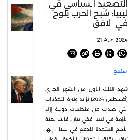
التصعيد السياسي في
دلالات
ليبيا: شبح الحرب يلوح
انتخاب
في الأفق
الحية
رئيسا
21-Aug-2024
للمكتب
السياسي
لحماس
استمع
ترامب
شهد الثلث الأول من الشهر الجاري
وبوتين
(أغسطس 2024) تزايد وتيرة التحذيرات
ووعود
وقف
التي صدرت عن منظمات دولية إزاء
الحرب
الأزمة في ليبيا. ففي بيان، قالت بعثة
الروسية
الأمم المتحدة للدعم في ليبيا ، إنها
الأوكرانية
تراقب بقلق "التحركات الأخيرة للقوات