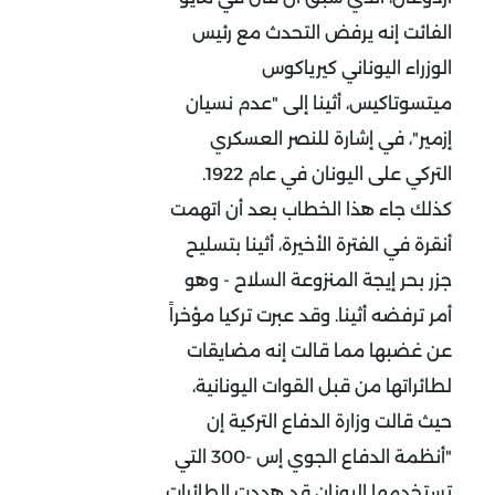
الفائت إنه يرفض التحدث مع رئيس
الوزراء اليوناني كيرياكوس
ميتسوتاكيس، أثينا إلى "عدم نسيان
إزمير"، في إشارة للنصر العسكري
التركي على اليونان في عام 1922.
كذلك جاء هذا الخطاب بعد أن اتهمت
أنقرة في الفترة الأخيرة، أثينا بتسليح
جزر بحر إيجة المنزوعة السلاح - وهو
أمر ترفضه أثينا. وقد عبرت تركيا مؤخراً
عن غضبها مما قالت إنه مضايقات
لطائراتها من قبل القوات اليونانية،
حيث قالت وزارة الدفاع التركية إن
"أنظمة الدفاع الجوي إس -300 التي
تستخدمها اليونان قد هددت الطائرات