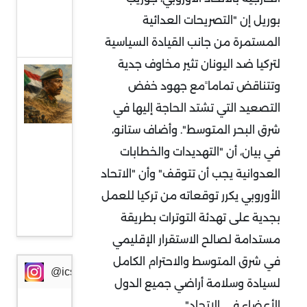
من
بوريل إن "التصريحات العدائية
أوروبا
المستمرة من جانب القيادة السياسية
لتركيا ضد اليونان تثير مخاوف جدية
السودان
وتتناقض تماما ًمع جهود خفض
وإثيوبيا:
التصعيد التي تشتد الحاجة إليها في
جبهة
شرق البحر المتوسط". وأضاف ستانو،
مواجهة
في بيان، أن "التهديدات والخطابات
جديدة
العدوانية يجب أن تتوقف" وأن "الاتحاد
في
الأوروبي يكرر توقعاته من تركيا للعمل
ظرف
بجدية على تهدئة التوترات بطريقة
خطير
مستدامة لصالح الاستقرار الإقليمي
في شرق المتوسط والاحترام الكامل
@icssresearch
لسيادة وسلامة أراضي جميع الدول
الأعضاء في الاتحاد".