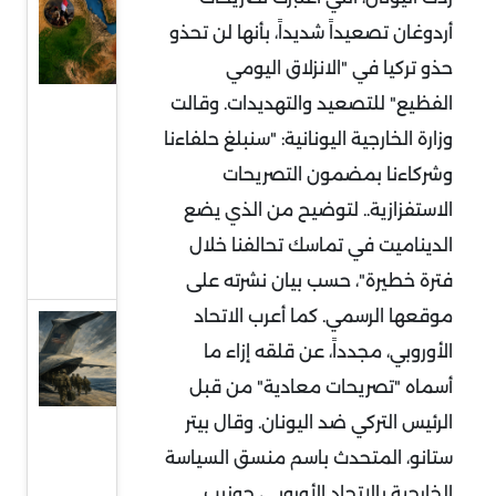
السودان
أردوغان تصعيداً شديداً، بأنها لن تحذو
في قلب
حذو تركيا في "الانزلاق اليومي
التمدد
الفظيع" للتصعيد والتهديدات. وقالت
الإيراني:
معركة
وزارة الخارجية اليونانية: "سنبلغ حلفاءنا
النفوذ
وشركاءنا بمضمون التصريحات
على
الاستفزازية.. لتوضيح من الذي يضع
البحر
الديناميت في تماسك تحالفنا خلال
الأحمر
فترة خطيرة"، حسب بيان نشرته على
موقعها الرسمي. كما أعرب الاتحاد
قراءة
الأوروبي، مجدداً، عن قلقه إزاء ما
في
أسماه "تصريحات معادية" من قبل
توقعات
الرئيس التركي ضد اليونان. وقال بيتر
سحب
ستانو، المتحدث باسم منسق السياسة
قوات
الخارجية بالاتحاد الأوروبي، جوزيب
أميركية