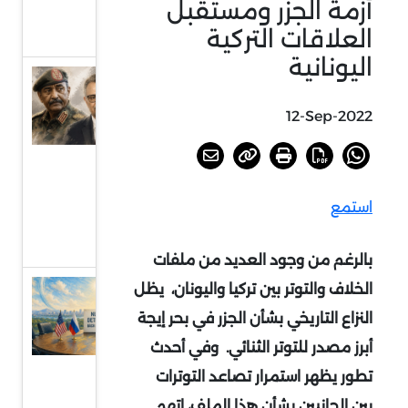
أزمة الجزر ومستقبل
بجنوب
العلاقات التركية
إفريقيا
اليونانية
السودان
أمام
12-Sep-2022
خيارات
الحسم
أو
استمع
الرضوخ
الدولي
بالرغم من وجود العديد من ملفات
الخلاف والتوتر بين تركيا واليونان، يظل
عودة
الحديث
النزاع التاريخي بشأن الجزر في بحر إيجة
عن
أبرز مصدر للتوتر الثنائي.
و
في أحدث
الردع
تطور يظهر استمرار تصاعد التوترات
النووي
بين الجانبين بشأن هذا الملف، اتهم