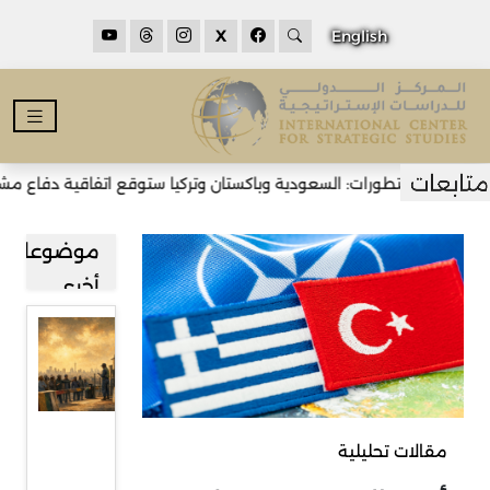
X
English
التطورات: السعودية وباكستان وتركيا ستوقع اتفاقية دفاع مشترك في جد
موضوعات
أخرى
قراءة في
صعود
حركة
رفض
مقالات تحليلية
المهاجرين