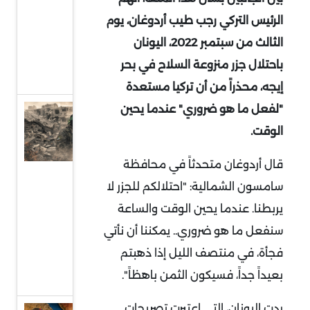
إلى
الرئيس التركي رجب طيب أردوغان، يوم
واجهة
الثالث من سبتمبر 2022، اليونان
السياسة
باحتلال جزر منزوعة السلاح في بحر
الدولية
إيجه، محذراً من أن تركيا مستعدة
"لفعل ما هو ضروري" عندما يحين
حماس
الوقت.
وقطاع
غزة..
قال أردوغان متحدثاً في محافظة
واقع
سامسون الشمالية: "احتلالكم للجزر لا
صعب
يربطنا. عندما يحين الوقت والساعة
وهيكلة
سنفعل ما هو ضروري.. يمكننا أن نأتي
من
فجأة، في منتصف الليل إذا ذهبتم
أجل
بعيداً جداً، فسيكون الثمن باهظاً".
البقاء
ردت اليونان، التي اعتبرت تصريحات