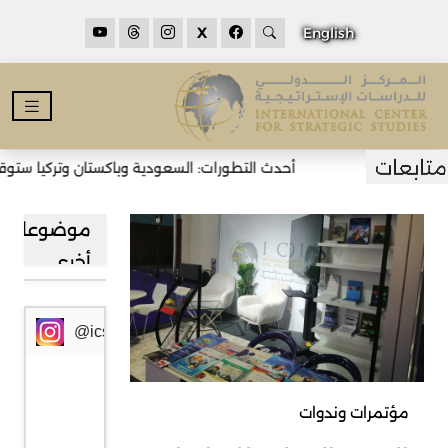
X
English
أحدث التطورات: السعودية وباكستان وتركيا ستوقع 
موضوعات
أخرى
@icssresearch
مؤتمرات وندوات