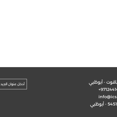
ياقوت - أبوظبي
+9712441
info@ics
5 - أبوظبي