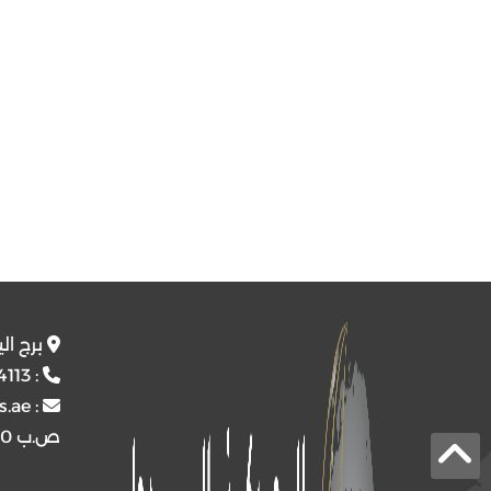
برج ال
4113
:
s.ae
:
ص.ب
4510