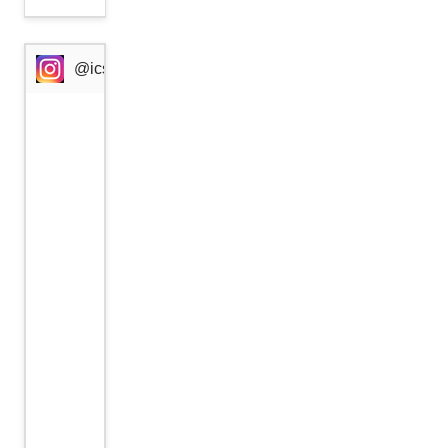
@icssresearch