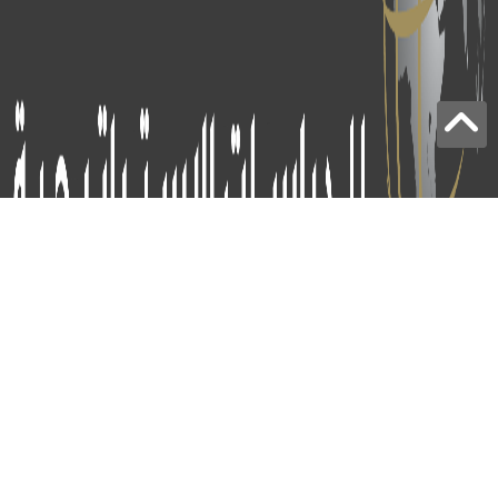
برج الياقوت - أبوظبي
+97124414113
: