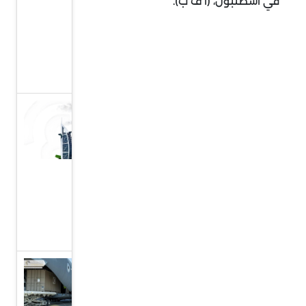
في اسطنبول، (أ ف ب).
قوية
ذات
جذور
تاريخية
دولة
الإمارات:
تقدم كبير
في
مؤشر
التنافسية
العالمي
عملية
طيور الخير،