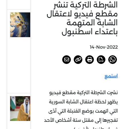
بقمة بريدج
الشرطة التركية تنشر
مقطع فيديو لاعتقال
انطلاق
الشابة المتهمة
صاروخ
باعتداء اسطنبول
فالكون 9
وعلى متنه
14-Nov-2022
القمر
الاصطناعي
(محمد بن
استمع
زايد سات)
إلى الفضاء
نشرت الشرطة التركية مقطع فيديو
الإمارات
يظهر لحظة اعتقال الشابة السورية
والهند:
التي اتهمت بوضع القنبلة التي أدّى
علاقات
تفجيرها إلى مقتل ستة أشخاص الأحد
ثنائية