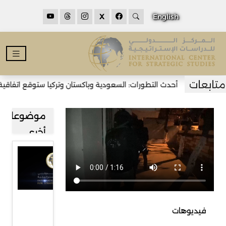
X
English
أحدث التطورات: السعودية وباكستان وتركيا ستوقع اتفاقية د
موضوعات
أخرى
مشاركة
المركز
الدولي
للدراسات
فيديوهات
الاستراتيجية