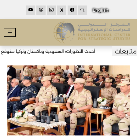
X
English
أحدث التطورات: السعودية وباكستان وتركيا ستوقع اتف