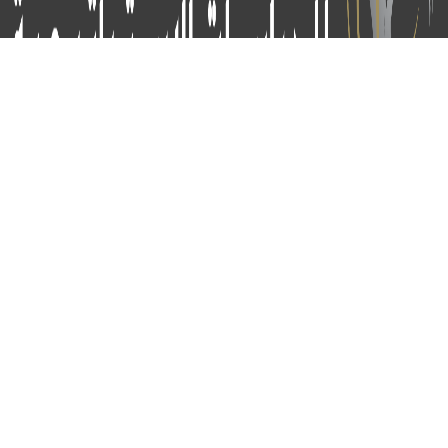
برج الياقوت - أبوظبي
+97124414113
:
info@icss.ae
:
ص.ب
54510 - أبوظبي