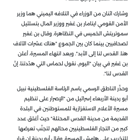
وشارك اثنان من الوزراء في ائتلافه اليميني هما وزير
الأمن القومي ايتامار بن غفير ووزير المال بتسلئيل
سموتريتش الخميس في التظاهرة.
وقال بن غفير
لصحافيين بينما كان بين الجموع "هناك عشرات الآلاف
هنا. القدس لنا إلى الأبد".
وبعد انتهاء المسيرة، أعلن
بن غفير في بيان "اليوم، نقول لحماس التي هدّدتنا، إنّ
القدس لنا".
وحذّر الناطق الرسمي باسم الرئاسة الفلسطينية نبيل
أبو ردينة الأربعاء إسرائيل من "الإصرار على تنظيم
مسيرة الأعلام الاستفزازية للمستوطنين في البلدة
القديمة من مدينة القدس المحتلة" حيث أغلق عدد
كبير من التجار الفلسطينيين محالهم لتجنّب تعرضها
للتخريب على هامش المسيرة.
وقال أبو ردينة إن قرار