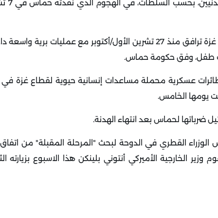
وقُتل 1200 شخص في اس
وردّت إسرائيل على هجوم حماس بقصف مكثف على قطاع غزة ترافق منذ 27 تشرين الأول/أكتوبر مع عمليات ب
.
اث طائرات عسكرية محملة مساعدات إنسانية حيوية لقطاع غزة في
لت يومها الخامس
.
ل ضرباتها لحماس بعد انتهاء الهدنة
.
 رئيس الوزراء القطري في الدوحة لبحث "المرحلة المقبلة" من اتفاق
زير الخارجية الأميركي أنتوني بلينكن هذا الاسبوع بزيارته الث