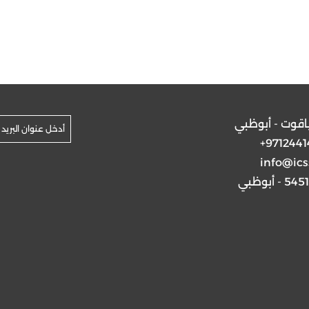
ياقوت - أبوظبي
+9712441
info@ics
5 - أبوظبي