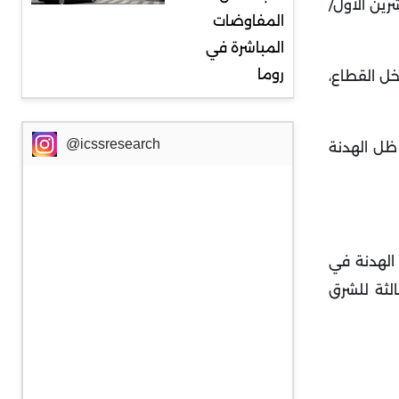
رائيل، غالبيتهم العظمى من المدنيين، بحسب السلطات، في الهجوم الذي نفذته حماس في 7 تشرين الاول/
المفاوضات
المباشرة في
روما
رية واسعة داخل القطاع،
@icssresearch
 ظل الهدنة
 الهدنة في
الثة للشرق