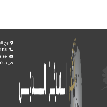
برج ال
4113
:
s.ae
:
ص.ب
4510