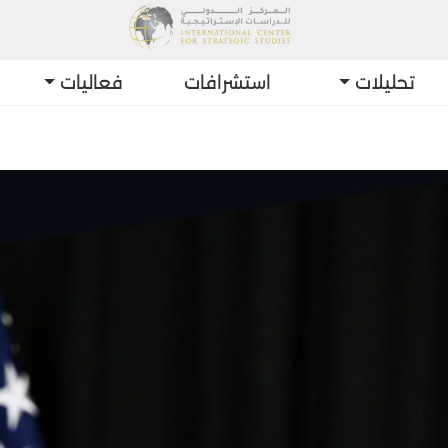
تحليلات
استشرافات
فعاليات
أح