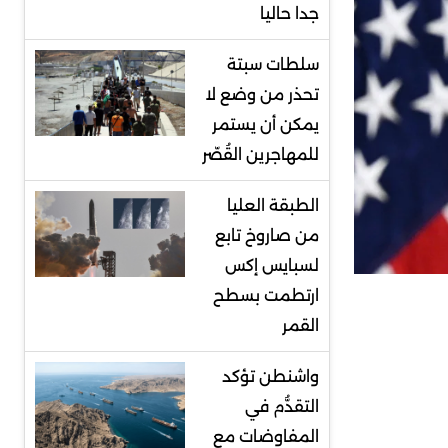
جدا حاليا
سلطات سبتة
تحذر من وضع لا
يمكن أن يستمر
للمهاجرين القُصّر
الطبقة العليا
من صاروخ تابع
لسبايس إكس
ارتطمت بسطح
القمر
واشنطن تؤكد
التقدُّم في
المفاوضات مع