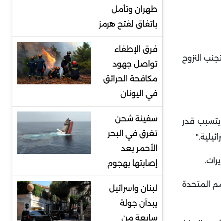
طهران وتأمل
باتفاق لفتح هرمز
فرق الإطفاء
جنب النزوح
تواصل جهود
مكافحة الحرائق
في اليونان
سفينة شحن
 يتسبب قدر
تغرق في البحر
ئيلية
".
الأحمر بعد
يرات
.
إصابتها بهجوم
مم المتحدة
لبنان واسرائيل
يبدآن جولة
سابعة من