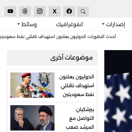
X
إصدارات
انفوغرافيك
وسائط
دث التطورات: الحوثيون يعلنون استهداف ناقلتي نفط سعوديتين
استش
موضوعات أخرى
الحوثيون يعلنون
استهداف ناقلتي
نفط سعوديتين
بيزشكيان:
التواصل مع
المرشد صعب