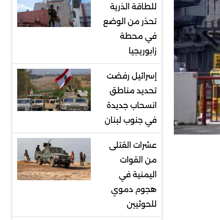
للطاقة الذرية
تحذر من الوضع
في محطة
زابوريجيا
إسرائيل رفضت
تحديد مناطق
انسحاب جديدة
في جنوب لبنان
عشرات القتلى
من القوات
اليمنية في
هجوم دموي
للحوثيين