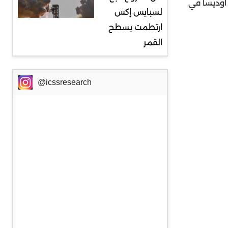
 أوديسا في
لسبايس إكس
ارتطمت بسطح
القمر
@icssresearch