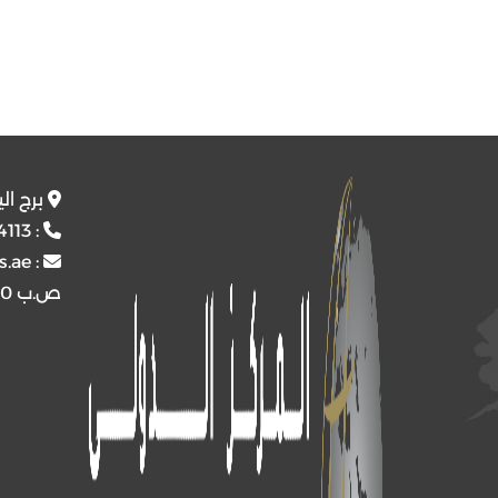
برج ال
4113
:
s.ae
:
ص.ب
4510