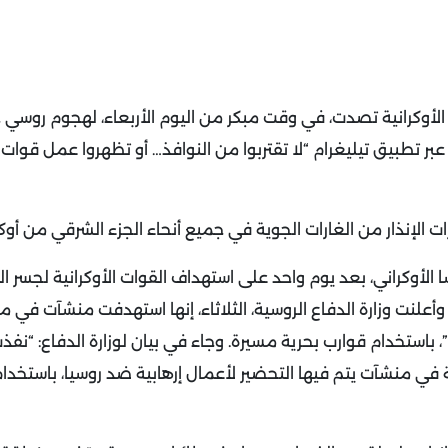
الأوكرانية تصدت، في وقت مبكر من اليوم الأربعاء، لهجوم روسي ج
 عبر تطبيق تيليغرام “لا تقتربوا من النوافذ… أو تظهروا عمل قوات 
الإنذار من الغارات الجوية في جميع أنحاء الجزء الشرقي من أوكرا
 الأوكراني، بعد يوم واحد على استهداف القوات الأوكرانية لجسر ال
بط روسيا بشبه جزيرة القرم التي ضمتها موسكو عام 2014. وأعلنت وزارة الدفاع الروسية، الثلاثاء، إنها استهدفت منشآت ف
ة”، باستخدام قوارب بحرية مسيرة. وجاء في بيان لوزارة الدفاع: “نفذ
لدقة في منشآت يتم فيها التحضير لأعمال إرهابية ضد روسيا، باستخدا