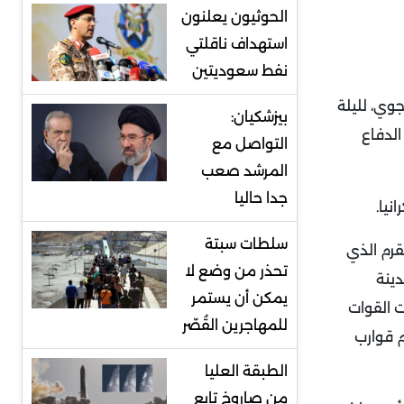
الحوثيون يعلنون
استهداف ناقلتي
نفط سعوديتين
وي، لليلة
بيزشكيان:
الدفاع
التواصل مع
المرشد صعب
جدا حاليا
نيا.
سلطات سبتة
قرم الذي
تحذر من وضع لا
ي مدينة
يمكن أن يستمر
ت القوات
للمهاجرين القُصّر
م قوارب
الطبقة العليا
من صاروخ تابع