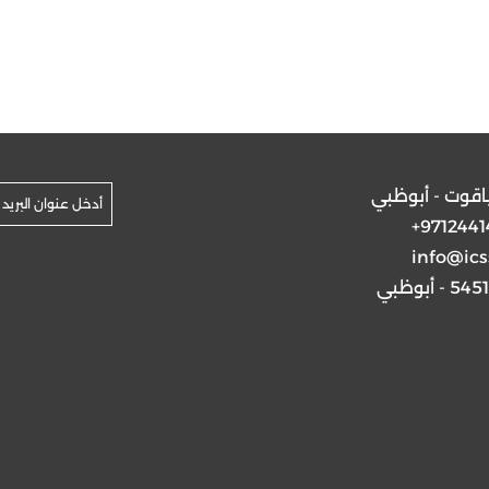
ياقوت - أبوظبي
+9712441
info@ics
5 - أبوظبي