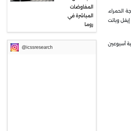
المفاوضات
ة الحمراء،
المباشرة في
 من برج إيفل وباتت
روما
لة منذ قرابة أسبوعين
@icssresearch