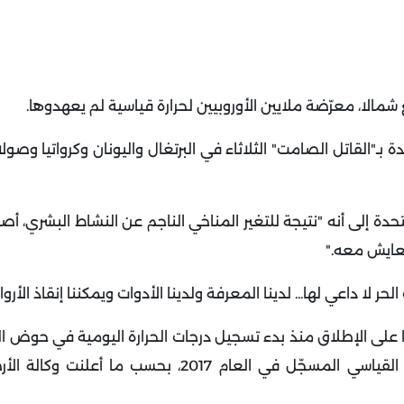
 شمالا، معرّضة ملايين الأوروبيين لحرارة قياسية لم يعهدوها
.
ـ"القاتل الصامت" الثلاثاء في البرتغال واليونان وكرواتيا وصولا إ
تحدة إلى أنه "نتيجة للتغير المناخي الناجم عن النشاط البشري، أ
التعايش معه
".
لا داعي لها... لدينا المعرفة ولدينا الأدوات ويمكننا إنقاذ الأروا
حرّا على الإطلاق منذ بدء تسجيل درجات الحرارة اليومية في حوض ال
المتوسط، وأيضا في إنكلترا وفي إسبانيا حيث حطّم الرقم القياسي المسجّل في العام 2017، ب