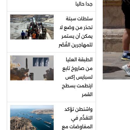
جدا حاليا
سلطات سبتة
تحذر من وضع لا
يمكن أن يستمر
للمهاجرين القُصّر
الطبقة العليا
من صاروخ تابع
لسبايس إكس
ارتطمت بسطح
القمر
واشنطن تؤكد
التقدُّم في
المفاوضات مع