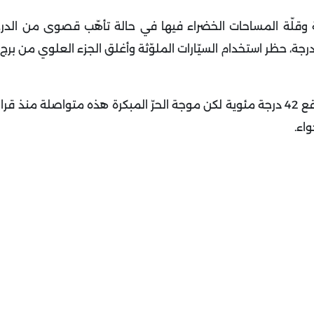
ية وقلّة المساحات الخضراء فيها في حالة تأهّب قصوى من الدرج
لك للمرّة الأولى منذ خمس سنوات. ومع حرارة بحدود 38 درجة، حظر استخدام السيّارات الملوّثة وأغلق الجزء العلوي
ولم تصل بعد الحرارة إلى المستويات القياسية المسجّلة بواقع 42 درجة مئوية لكن موجة الحرّ المبكرة هذه متواص
واء
.