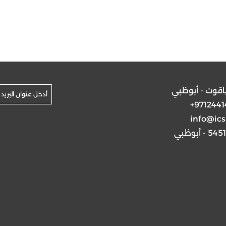
ياقوت - أبوظبي
+9712441
info@ics
5 - أبوظبي