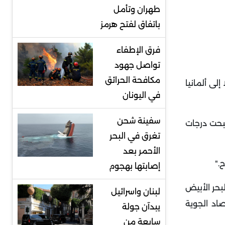
طهران وتأمل
باتفاق لفتح هرمز
فرق الإطفاء
تواصل جهود
مكافحة الحرائق
لى ألمانيا
في اليونان
سفينة شحن
صبحت درجات
تغرق في البحر
الأحمر بعد
ح
".
إصابتها بهجوم
بحر الأبيض
لبنان واسرائيل
حسب ما أعلنت وكالة الأرصاد الجوية
يبدآن جولة
سابعة من