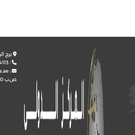
برج ال
4113
:
s.ae
:
ص.ب
4510