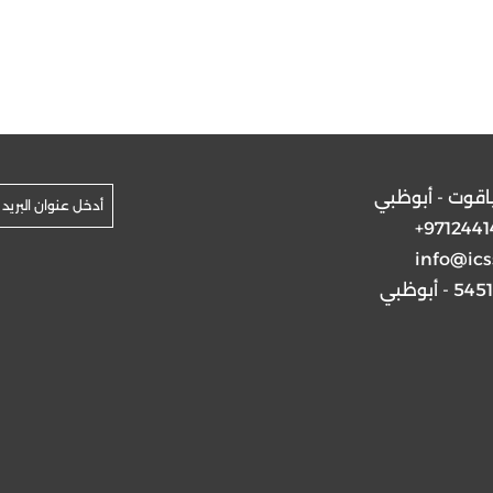
ياقوت - أبوظبي
+9712441
info@ics
5 - أبوظبي