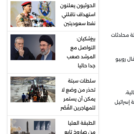
الحوثيون يعلنون
استهداف ناقلتي
نفط سعوديتين
لة محادثات
بيزشكيان:
التواصل مع
المرشد صعب
ال روبيو
جدا حاليا
سلطات سبتة
تحذر من وضع لا
ية،
يمكن أن يستمر
 إسرائيل
للمهاجرين القُصّر
الطبقة العليا
من صاروخ تابع