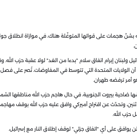
له بشنّ هجمات على قواتها المتوغّلة هناك، في موازاة انطلاق جو
ن
.
ئيل ولبنان إبرام اتفاق سلام "بدءا من الغد" لولا عقبة حزب الله
.
وق
على أن الولايات المتحدة التي تتوسط في المفاوضات، تُصر على فصل
هو أمر ترفضه طهران
.
 ضاحية بيروت الجنوبية، في حال هاجم حزب الله مناطقها الشمال
ثنين، وتحدّث عن اقتراح أميركي وافق عليه حزب الله بوقف مهاجمة
 حزب الله
.
ه لن يوافق على أي "اتفاق جزئي" لوقف إطلاق النار مع إسرائيل
.