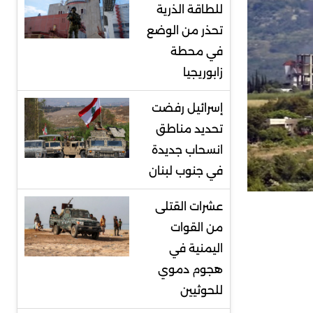
للطاقة الذرية
تحذر من الوضع
في محطة
زابوريجيا
إسرائيل رفضت
تحديد مناطق
انسحاب جديدة
في جنوب لبنان
عشرات القتلى
من القوات
اليمنية في
هجوم دموي
للحوثيين