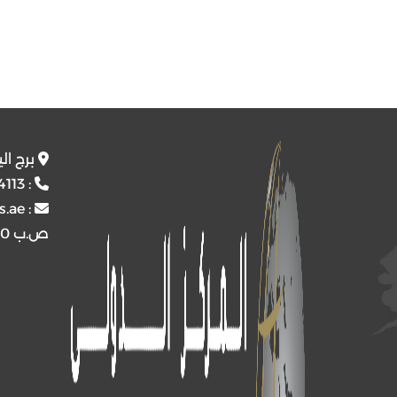
برج ال
4113
:
s.ae
:
ص.ب
4510