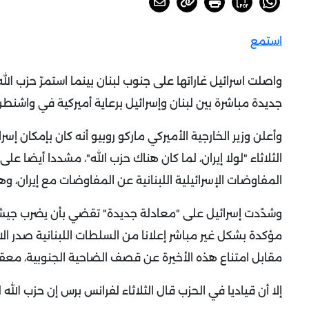
استمع
واصلت اسرائيل غاراتها على جنوب لبنان بينما استمرّ حزب ال
جديدة مباشرة بين لبنان وإسرائيل برعاية أميركية في واشنط
وأعلن وزير الخارجية الأميركي ماركو روبيو أنه كان بإمكان إسرا
الثلاثاء "لولا إيران، لما كان هناك حزب الله"، مشددا أيضا 
المفاوضات الإسرائيلية اللبنانية عن المفاوضات مع إيران، و
وشدّدت إسرائيل على "معادلة جديدة" تقضي بأن يضرب جيشها
مؤكدة بشكل غير مباشر إعلانا من السلطات اللبنانية صدر الا
مقابل امتناع هذه الأخيرة عن قصف الضاحية الجنوبية، معقل
إلا أن قياديا في الحزب قال الثلاثاء لفرانس برس إن حزب الل