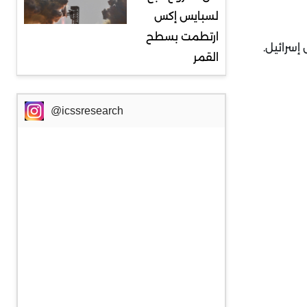
لسبايس إكس
ارتطمت بسطح
 إسرائيل
.
القمر
@icssresearch