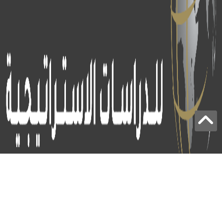
برج الياقوت - أبوظبي