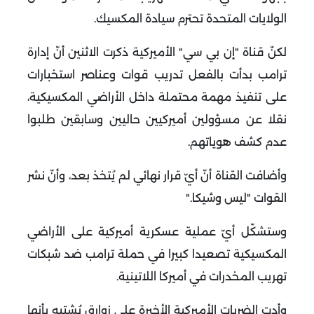
الولايات المتحدة تحترم سيادة المكسيك
.
لكنّ قناة "إن بي سي" الأميركية ذكرت الاثنين أنّ إدارة
ترامب بدأت بالفعل تدريب قوات وعناصر استخبارات
على تنفيذ مهمة محتملة داخل الأراضي المكسيكية،
نقلا عن مسؤولين أميركيين حاليين وسابقين طلبوا
عدم كشف هوياتهم
.
وأضافت القناة أنّ أيّ قرار نهائي لم يُتخذ بعد، وأنّ نشر
القوات "ليس وشيكا
".
وستشكّل أيّ عملية عسكرية أميركية على الأراضي
المكسيكية تصعيدا كبيرا في حملة ترامب ضد شبكات
تهريب المخدرات في أميركا اللاتينية
.
وأدت الضربات الأميركية الأخيرة على زوارق يُشتبه بأنها