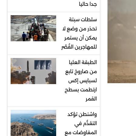
جدا حاليا
سلطات سبتة
تحذر من وضع لا
يمكن أن يستمر
للمهاجرين القُصّر
الطبقة العليا
من صاروخ تابع
لسبايس إكس
ارتطمت بسطح
القمر
واشنطن تؤكد
التقدُّم في
المفاوضات مع