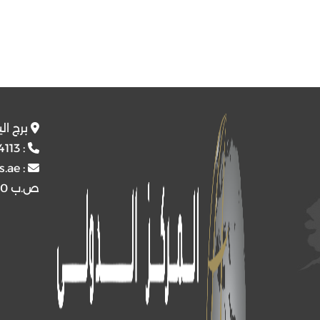
برج ال
4113
:
s.ae
:
ص.ب
4510