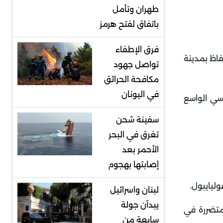
طهران وتأمل
باتفاق لفتح هرمز
فرق الإطفاء
فاظ بمدينة
تواصل جهود
مكافحة الحرائق
في اليونان
سي الواسع
سفينة شحن
تغرق في البحر
الأحمر بعد
إصابتها بهجوم
وليايبول
.
لبنان واسرائيل
يبدآن جولة
متضررة في
سابعة من