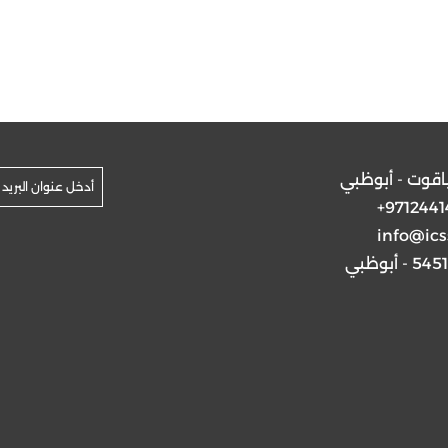
ياقوت - أبوظبي
+9712441
info@ics
5 - أبوظبي