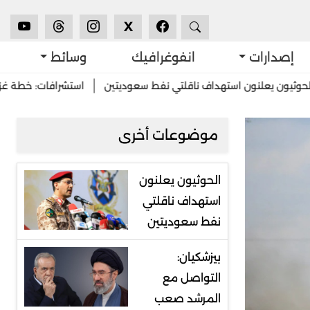
X
إصدارات
انفوغرافيك
وسائط
لنون استهداف ناقلتي نفط سعوديتين
استشرافات: خطة غزة بين تجاوز 
موضوعات أخرى
الحوثيون يعلنون
استهداف ناقلتي
نفط سعوديتين
بيزشكيان:
التواصل مع
المرشد صعب