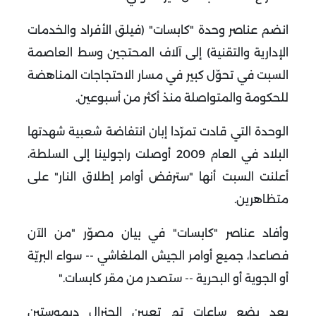
انضم عناصر وحدة "كابسات" (فيلق الأفراد والخدمات
الإدارية والتقنية) إلى آلاف المحتجين وسط العاصمة
السبت في تحوّل كبير في مسار الاحتجاجات المناهضة
للحكومة والمتواصلة منذ أكثر من أسبوعين
.
الوحدة التي قادت تمرّدا إبان انتفاضة شعبية شهدتها
البلاد في العام 2009 أوصلت راجولينا إلى السلطة،
أعلنت السبت أنها "سترفض أوامر إطلاق النار" على
متظاهرين
.
وأفاد عناصر "كابسات" في بيان مصوّر "من الآن
فصاعدا، جميع أوامر الجيش الملغاشي -- سواء البريّة
أو الجوية أو البحرية -- ستصدر من مقر كابسات
".
بعد بضع ساعات تم تعيين الجنرال ديموستين