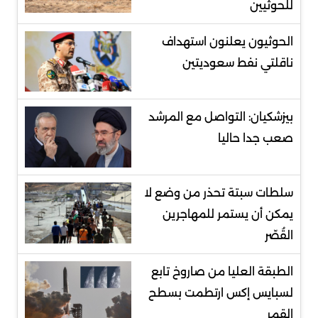
للحوثيين
الحوثيون يعلنون استهداف
ناقلتي نفط سعوديتين
بيزشكيان: التواصل مع المرشد
صعب جدا حاليا
سلطات سبتة تحذر من وضع لا
يمكن أن يستمر للمهاجرين
القُصّر
الطبقة العليا من صاروخ تابع
لسبايس إكس ارتطمت بسطح
القمر