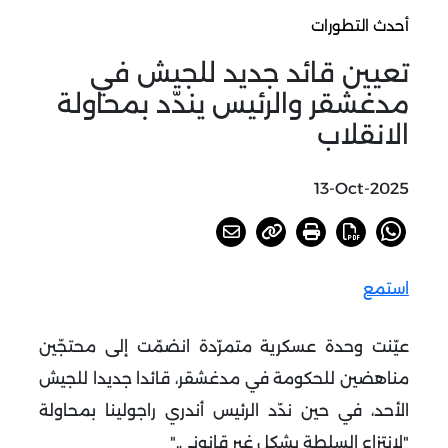
أحدث التطورات
تعيين قائد جديد للجيش في
مدغشقر والرئيس يندّد بمحاولة
الانقلاب
13-Oct-2025
استمع
عيّنت وحدة عسكرية متمرّدة انضمّت إلى محتجّين
مناهضين للحكومة في مدغشقر، قائدا جديدا للجيش
الأحد، في حين ندّد الرئيس أندري راجولينا بمحاولة
"لانتزاع السلطة بشكل غير قانوني
".