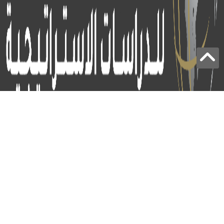
برج الياقوت - أبوظبي
+97124414113
:
info@icss.ae
:
ص.ب
54510 - أبوظبي