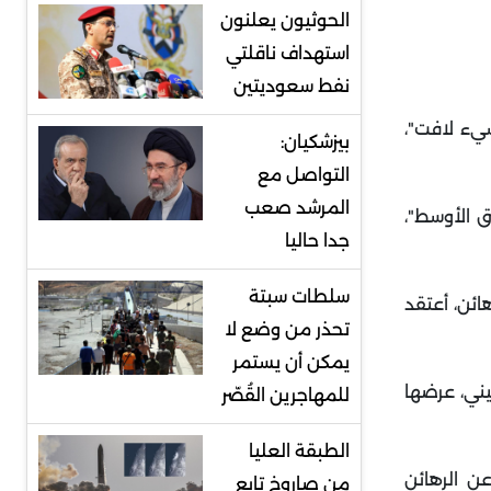
الحوثيون يعلنون
استهداف ناقلتي
نفط سعوديتين
شيء لافت"،
بيزشكيان:
التواصل مع
المرشد صعب
 الأوسط"،
جدا حاليا
سلطات سبتة
ائن، أعتقد
تحذر من وضع لا
يمكن أن يستمر
قطاع الفلسطيني، عرضها
للمهاجرين القُصّر
الطبقة العليا
ن الرهائن
من صاروخ تابع