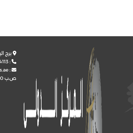
برج ال
4113
:
s.ae
:
ص.ب
4510