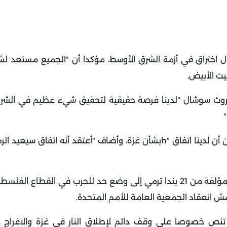
صول اختراق في أزمة الشرق الأوسط، مؤكدا أن "الجميع مستعد ل
بيت الأبيض
.
روث سوشال "لدينا فرصة حقيقية لتحقيق شيء عظيم في الشرق
"
ن لدينا اتفاق
h"
بشأن غزة، وأضاف "أعتقد أنه اتفاق سيعيد الره
يأتي ذلك بعد أيام قليلة على كشف الرئيس الأميركي خطة مؤلفة من 21 بندا ترمي إلى وضع حد للحرب في ال
ش انعقاد الجمعية العامة للأمم المتحدة
.
نص خصوصا على وقف دائم لإطلاق النار في غزة والافراج ع