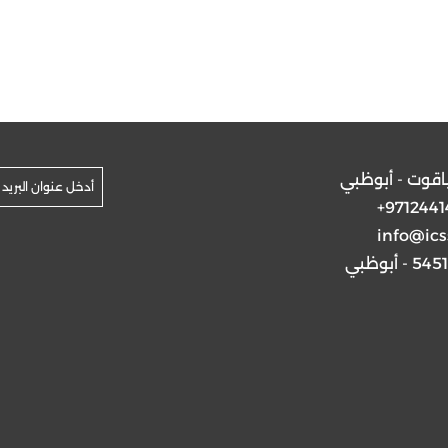
ياقوت - أبوظبي
+9712441
info@ics
5 - أبوظبي