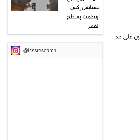
لسبايس إكس
ارتطمت بسطح
القمر
ين على حد
@icssresearch