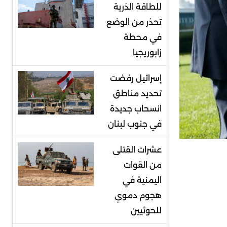
للطاقة الذرية
تحذر من الوضع
في محطة
زابوريجيا
إسرائيل رفضت
تحديد مناطق
انسحاب جديدة
في جنوب لبنان
عشرات القتلى
من القوات
اليمنية في
هجوم دموي
للحوثيين