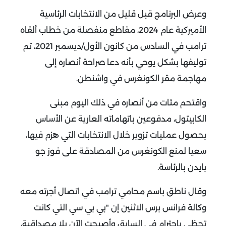
وعرض البرنامج قبل قليل من الانتخابات الرئاسية
الأميركية عام 2024، مقاطع منفصلة من خطاب ألقاه
ترامب في السادس من كانون الأول/ديسمبر 2021، تم
توليفها بشكل يوحي بأنه دعا صراحة أنصاره إلى
مهاجمة مقر الكونغرس في واشنطن
.
واقتحم مئات من أنصاره في ذلك اليوم مبنى
الكابيتول، مدفوعين باتهاماته العارية عن الأساس
بحصول عمليات تزوير خلال الانتخابات التي هزم فيها،
سعيا لمنع الكونغرس من المصادقة على فوز جو
بايدن بالرئاسة
.
وقال ناطق باسم محامي ترامب في اتصال أجرته معه
وكالة فرانس برس الاثنين إن "بي بي سي التي كانت
تحظى باحترام في السابق وأصبحت الآن بلا مصداقية،