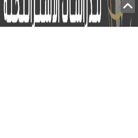
برج الياقوت - أبوظبي
+97124414113
:
info@icss.ae
:
ص.ب
54510 - أبوظبي
اشتراك