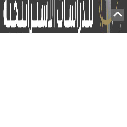
برج الياقوت - أبوظبي
+97124414113
:
info@icss.ae
:
ص.ب
54510 - أبوظبي
اشتراك