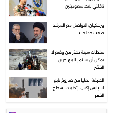
ناقلتي نفط سعوديتين
بيزشكيان: التواصل مع المرشد
صعب جدا حاليا
سلطات سبتة تحذر من وضع لا
يمكن أن يستمر للمهاجرين
القُصّر
الطبقة العليا من صاروخ تابع
لسبايس إكس ارتطمت بسطح
القمر