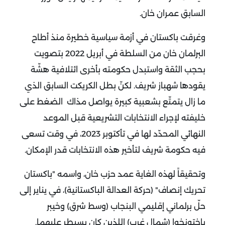
السابق عمران خان.
وغرقت باكستان في أزمة سياسية خطيرة منذ أطاح
البرلمان خان من السلطة في أبريل 2022 بتصويت
بحجب الثقة واستبدل حكومته بأخرى ائتلافية هشّة
يقودها شهباز شريف.
لكنّ بطل الكريكت السابق الذي
ما زال يتمتّع بشعبية كبيرة يواصل مذاك الضغط على
خليفته لإجراء الانتخابات التشريعية قبل الموعد
النهائي المحدّد لها في تأكتوبر 2023، في وقت تسعى
فيه حكومة شريف لتأخير هذه الانتخابات قدر الإمكان.
وتحقيقاً لهذه الغاية عمد حزب خان، واسمه "باكستان
تحريك إنصاف" (حركة العدالة الباكستانية)، في يناير إلى
حلّ برلماني إقليمي البنجاب (وسط شرق) وخيبر
باختونخوا (شمال غرب) اللذين كان يسيطر عليهما.