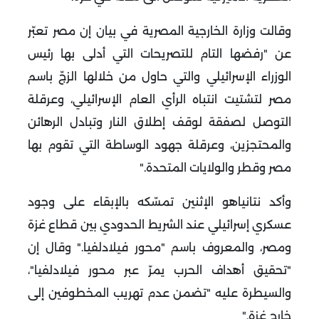
وقالت وزارة الخارجية المصرية في بيان إن مصر تعبّر
عن "رفضها التام للتصريحات التي أدلى بها رئيس
الوزراء الإسرائيلي والتي حاول من خلالها الزجّ باسم
مصر لتشتيت انتباه الرأي العام الإسرائيلي، وعرقلة
التوصل لصفقة لوقف إطلاق النار وتبادل الرهائن
والمحتجزين، وعرقلة جهود الوساطة التي تقوم بها
مصر وقطر والولايات المتحدة
".
وأكد نتانياهو الإثنين تمسّكه بالإبقاء على وجود
عسكري إسرائيلي عند الشريط الحدودي بين قطاع غزة
ومصر، والمعروف باسم "محور فيلادلفيا
".
وقال إن
"تحقيق أهداف الحرب يمرّ عبر محور فيلادلفيا"،
والسيطرة عليه "تضمن عدم تهريب المخطوفين إلى
خارج غزة
".