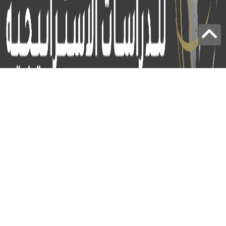
برج الياقوت - أبوظبي
+97124414113
:
info@icss.ae
:
ص.ب
54510 - أبوظبي