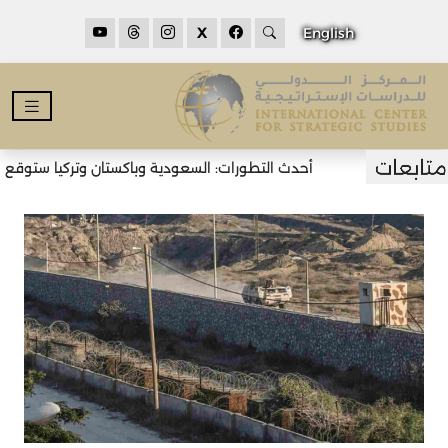
X
English
أحدث التطورات: السعودية وباكستان وتركيا ستوقع اتف