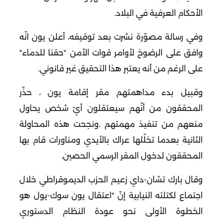
الأحكام العرفية في البلاد
.
وفي رسالة مصوّرة نشرت بعد توقيفه، أعلن يون انّه
وافق على الرضوخ لأوامر قوات الأمن "حقنا للدماء"
على الرغم من أنه يعتبر هذا التحقيق غير قانوني
.
وقبيل بدء مداهمتهم مقر إقامة يون ، حذّر
المحققون من أنّهم سيعتقلون أيّ شخص يحاول
منعهم من تنفيذ مهمتهم
.
ونجحت هذه المحاولة
الثانية بعدما تخلّلها عراك بالأيدي ومناورات قام بها
المحققون لدخول المقر الرسمي الحصين
.
وقال بارك تشان-داي زعيم الحزب الديموقراطي خلال
اجتماع لكتلته النيابية إنّ "اعتقال يون سوك-يول هو
الخطوة الأولى نحو عودة النظام الدستوري