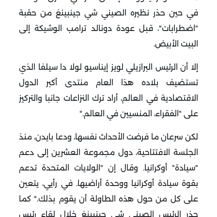
في حين حذر نظيره الصيني شي جينبينغ من حقبة
"اضطرابات"، قبل عودة دونالد ترامب الوشيكة إلى
البيت الأبيض
.
إلا أن الرئيس البرازيلي لويز إيناسيو لولا دا سيلفا الذي
تستضيف بلاده هذا العام منتدى أكبر الدول
الاقتصادية في العالم، أراد ترك النزاعات جانبا والتركيز
على "الفقراء، المنسيين في العالم
".
لكن سرعان ما فرضت الأحداث نفسها، ودعا بايدن، منذ
الجلسة الافتتاحية، دول مجموعة العشرين إلى دعم
"سيادة" أوكرانيا
.
وقال إن "الولايات المتحدة تدعم
بقوة سيادة أوكرانيا ووحدة أراضيها. في رأيي، يتعين
على كل من حول هذه الطاولة أن يقوم بذلك
".
كما
حذر الرئيس الصيني شي جينبينغ خلال لقاء رئيس