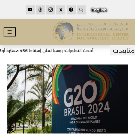
X
English
أحدث التطورات: روسيا تعلن إسقاط 456 مسيّرة أوكرانية خلال الليل وسقوط قتلى