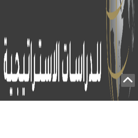
برج الياقوت - أبوظبي