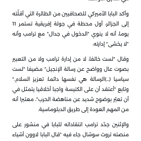
وأكد البابا الأميركي للصحافيين من الطائرة التي أقلّته
إلى الجزائر، أول محطة في جولة إفريقية تستمر 11
يوما، أنه لا ينوي "الدخول في جدال" مع ترامب وأنه
"لا يخشى" إدارته
.
وقال "لست خائفا، لا من إدارة ترامب ولا من التعبير
بصوت عال وواضح عن رسالة الإنجيل" مضيفا "لست
سياسيا (...)الرسالة هي نفسها دائما: تعزيز السلام
".
وتابع "أعتقد أن على الكنيسة واجبا أخلاقيا يتمثل في
أن تعبّر بوضوح شديد عن مناهضة الحرب"، معتبرا أنه
من المهم العودة إلى طريق الدبلوماسية
.
والإثنين جدّد ترامب انتقاداته للبابا في منشور على
منصته تروث سوشال جاء فيه "قال البابا لاوون أشياء