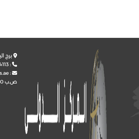
برج ال
4113
:
s.ae
:
ص.ب
4510