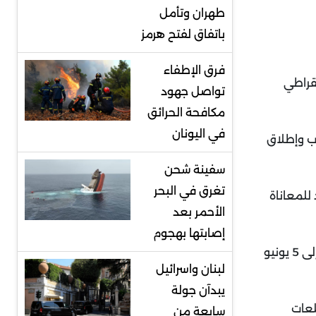
طهران وتأمل
باتفاق لفتح هرمز
فرق الإطفاء
مقراطي
تواصل جهود
مكافحة الحرائق
في اليونان
رب وإطلاق
سفينة شحن
تغرق في البحر
للمعاناة
الأحمر بعد
إصابتها بهجوم
ورحبت دولة الإمارات بجهود الآلية الخماسية في دعم عملية سياسية شاملة وإجراء مشاورات في أديس أبابا خلال الفترة من 3 إلى 5 يونيو
لبنان واسرائيل
يبدآن جولة
لعات
سابعة من