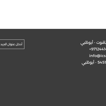
ياقوت - أبوظبي
+9712441
info@ics
5 - أبوظبي