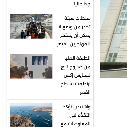
جدا حاليا
سلطات سبتة
تحذر من وضع لا
يمكن أن يستمر
للمهاجرين القُصّر
الطبقة العليا
من صاروخ تابع
لسبايس إكس
ارتطمت بسطح
القمر
واشنطن تؤكد
التقدُّم في
المفاوضات مع