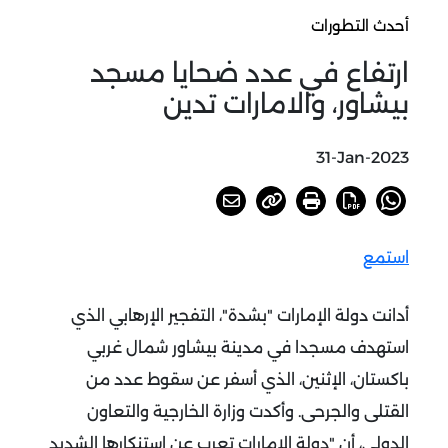
أحدث التطورات
ارتفاع في عدد ضحايا مسجد
بيشاور، والامارات تدين
31-Jan-2023
استمع
أدانت دولة الإمارات "بشدة"، التفجير الإرهابي الذي
استهدف مسجدا في مدينة بيشاور شمال غربي
باكستان، الإثنين، الذي أسفر عن سقوط عدد من
القتلى والجرحى. وأكدت وزارة الخارجية والتعاون
الدولي، أن "دولة الإمارات تعرب عن استنكارها الشديد