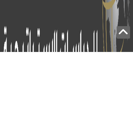
برج الياقوت - أبوظبي
+97124414113
: