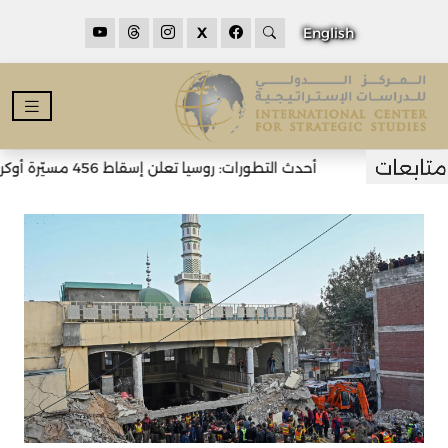
X
English
أحدث التطورات: روسيا تعلن إسقاط 456 مسيّرة أوكرانية خلال الليل وسقوط قتلى