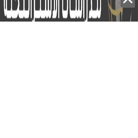
برج الياقوت - أبوظبي
+97124414113
:
info@icss.ae
:
ص.ب
54510 - أبوظبي
اشتراك