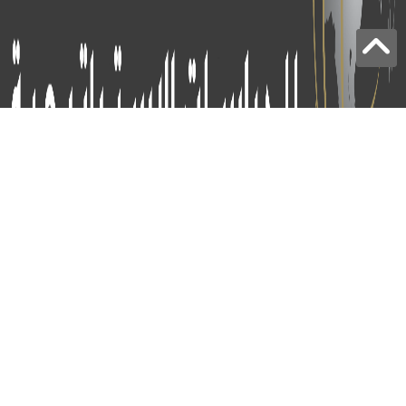
برج الياقوت - أبوظبي
+97124414113
:
info@icss.ae
:
ص.ب
54510 - أبوظبي