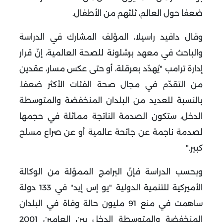
ضعفا حول العالم، ثلثهم من الأطفال
.
وقال دافيد راسيلا، المؤلف المشارك في الدراسة
والباحث في معهد برشلونة للصحة العالمية، إنّ قرار
إدارة ترامب "يُهدّد بعرقلة، أو حتى عكس مسار، عقدين
من التقدّم في مجال صحة الفئات الأكثر ضعفا.
بالنسبة للعديد من البلدان المنخفضة والمتوسطة
الدخل، ستكون الصدمة الناتجة مماثلة في حجمها
لصدمة ناجمة عن جائحة عالمية أو عن صراع مسلح
كبير
".
وبحسب الدراسة فإنّ البرامج المموّلة من الوكالة
الأميركية للتنمية الدولية "يو إس إيد" في 133 دولة
ساهمت في منع 91 مليون حالة وفاة في البلدان
المنخفضة والمتوسطة الدخل بين العامين 2001