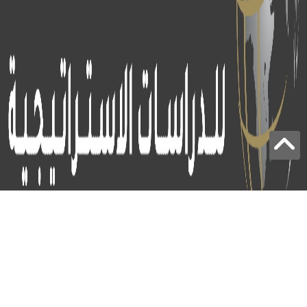
برج الياقوت - أبوظبي
+97124414113
: