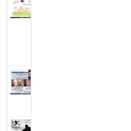
حرائق
غابات
كبرى
حول
العالم،
غرافيك
نيوز
أوكرانيا
تعيد
هيكلة
قيادتها
العسكرية
ارتفاع أسهم