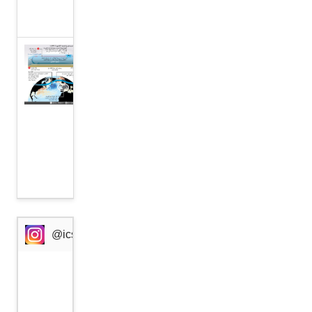
المتحدة
”كتلة
باردة“
وراء
موجة
الحر
في
أوروبا
@icssresearch