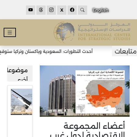
X
English
أحدث التطورات: السعودية وباكستان وتركيا ستوقع ا
موضوعات
أخرى
استنزاف
كبير
لمخزونات
واشنطن
أعضاء المجموعة
من
الاقتصادية لدول غرب