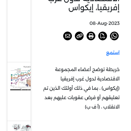
الصواريخ
إفريقيا، إيكواس
جراء
الحرب
08-Aug-2023
على
إيران،
غرافيك
استمع
نيوز
خريطة توضح أعضاء المجموعة
شعبية
دونالد
الاقتصادية لدول غرب إفريقيا
ترامب
(إيكواس) ، بما في ذلك أولئك الذين تم
تتراجع،
تعليقهم أو فرض عقوبات عليهم بعد
غرافيك
الانقلاب ، (أ ف ب)
نيوز
استعار