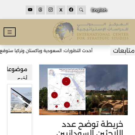
X
English
أحدث التطورات: السعودية وباكستان وتركيا ستوقع ات
موضوعات
أخرى
استنزاف
كبير
لمخزونات
واشنطن
خريطة توضح عدد
من
اللاجئين السودانيين