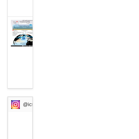
المتحدة
”كتلة
باردة“
وراء
موجة
الحر
في
أوروبا
@icssresearch