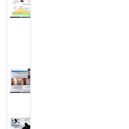
حرائق
غابات
كبرى
حول
العالم،
غرافيك
نيوز
أوكرانيا
تعيد
هيكلة
قيادتها
العسكرية
ارتفاع أسهم