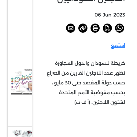
الصواريخ
جراء
06-Jun-2023
الحرب
على
إيران،
استمع
غرافيك
نيوز
خريطة للسودان والدول المجاورة
شعبية
تظهر عدد اللاجئين الفارين من الصراع
دونالد
حسب دولة المقصد حتى 30 مايو ،
ترامب
بحسب مفوضية الأمم المتحدة
تتراجع،
لشئون اللاجئين، (أ ف ب)
غرافيك
نيوز
استعار