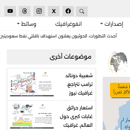
X
إصدارات
انفوغرافيك
وسائط
دث التطورات: الحوثيون يعلنون استهداف ناقلتي نفط سعوديتين
استش
موضوعات أخرى
شعبية دونالد
ترامب تتراجع،
غرافيك نيوز
استعار حرائق
غابات كبرى حول
العالم، غرافيك