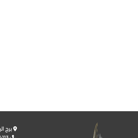
برج ال
4113
: