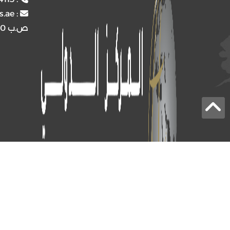
s.ae
:
ص.ب
4510