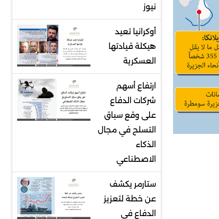
نيوز
أوكرانيا تعيد
هيكلة قيادتها
العسكرية
ارتفاع أسهم
شركات الدفاع
على وقع سباق
التسلح في مجال
الذكاء
الاصطناعي
ستارمر يكشف
عن خطة لتعزيز
الدفاع في