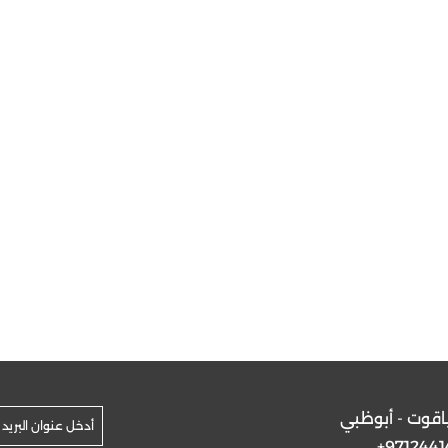
ياقوت - أبوظبي
+9712441