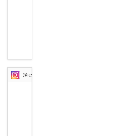
رئيس
وزرائها
السابع
خلال
عشر
سنوات
@icssresearch