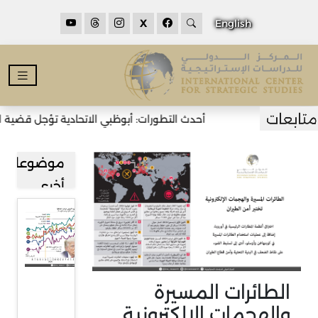
X
English
أحدث التطورات: أبوظبي الاتحادية تؤجل قضية العتاد ال
موضوعات
أخرى
شعبية
دونالد
ترامب
تتراجع،
الطائرات المسيرة
غرافيك
والهجمات الإلكترونية