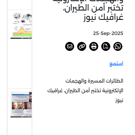
نيوز
تختبر أمن الطيران،
غرافيك نيوز
استعار
حرائق
25-Sep-2025
غابات
كبرى
حول
العالم،
استمع
غرافيك
نيوز
الطائرات المسيرة والهجمات
الإلكترونية تختبر أمن الطيران، غرافيك
أوكرانيا
نيوز
تعيد
هيكلة
قيادتها
العسكرية