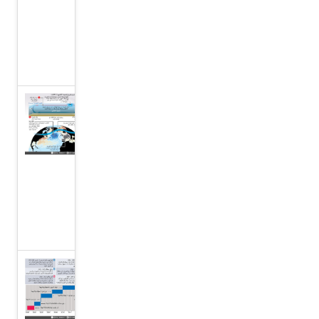
الدفاع
في
المملكة
المتحدة
”كتلة
باردة“
وراء
موجة
الحر
في
أوروبا
المملكة
المتحدة
ستشهد