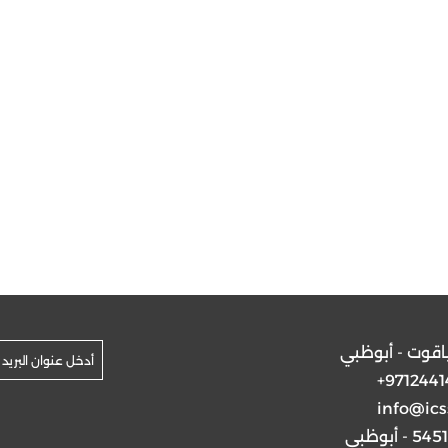
ياقوت - أبوظبي
+9712441
info@ics
5 - أبوظبي