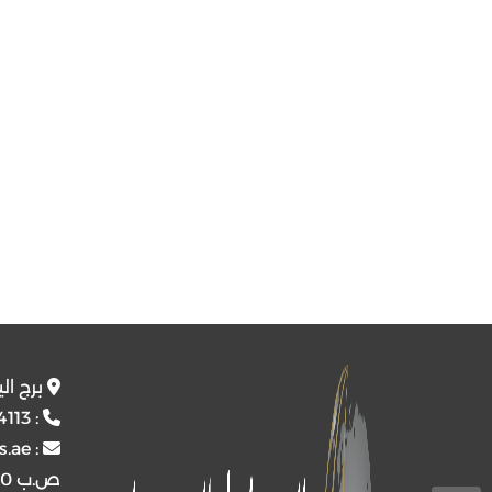
برج ال
4113
:
s.ae
:
ص.ب
4510