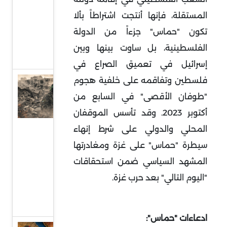
إلى
المستقلة، فإنها أنتجت اشتراطاً بألا
واجهة
تكون "حماس" جزءاً من الدولة
السياسة
الفلسطينية، بل ساوت بينها وبين
الدولية
إسرائيل في تعميق الصراع في
فلسطين وتفاقمه على خلفية هجوم
حماس
"طوفان الأقصى" في السابع من
وقطاع
غزة..
أكتوبر 2023. وقد تأسس الموقفان
واقع
المحلي والدولي على شرط إنهاء
صعب
سيطرة "حماس" على غزة ومغادرتها
وهيكلة
المشهد السياسي ضمن استحقاقات
من
"اليوم التالي" بعد حرب غزة.
أجل
البقاء
ادعاءات "حماس":