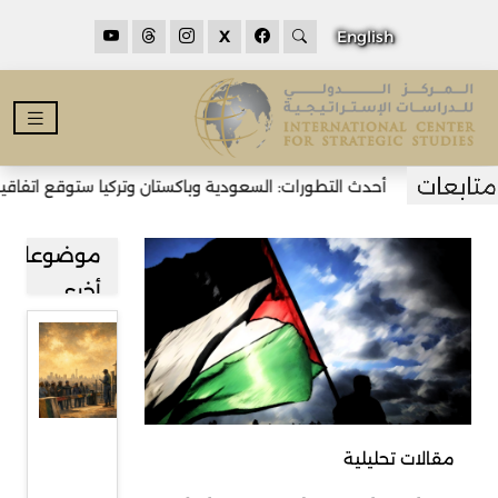
X
English
أحدث التطورات: السعودية وباكستان وتركيا ستوقع اتفاقية دف
موضوعات
أخرى
قراءة في
صعود
حركة
رفض
مقالات تحليلية
المهاجرين