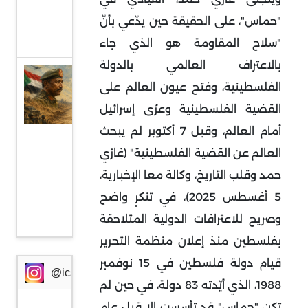
من
"حماس"، على الحقيقة حين يدّعي بأنَّ
أوروبا
"سلاح المقاومة هو الذي جاء
بالاعتراف العالمي بالدولة
السودان
الفلسطينية، وفتح عيون العالم على
وإثيوبيا:
القضية الفلسطينية وعرّى إسرائيل
جبهة
أمام العالم، وقبل 7 أكتوبر لم يبحث
مواجهة
العالم عن القضية الفلسطينية" (غازي
جديدة
حمد وقلب التاريخ، وكالة معا الإخبارية،
في
5 أغسطس 2025)، في تنكرٍ واضح
ظرف
خطير
وصريح للاعترافات الدولية المتلاحقة
بفلسطين منذ إعلان منظمة التحرير
قيام دولة فلسطين في 15 نوفمبر
@icssresearch
1988، الذي أيّدته 83 دولة، في حين لم
تكن "حماس" قد تأسست إلا قبل عام