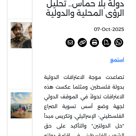
دولة بلا حماس.. تحليل
بجنوب
إفريقيا
الرؤى المحلية والدولية
السودان
07-Oct-2025
أمام
خيارات
الحسم
استمع
أو
الرضوخ
تصاعدت موجة الاعترافات الدولية
الدولي
بدولة فلسطين، ومثلما عكست هذه
عودة
الاعترافات تحولاً في الموقف الدولي
الحديث
لجهة وضع أسس تسوية الصراع
عن
الفلسطيني- الإسرائيلي، وتكريس مبدأ
الردع
"حل الدولتين" والتأكيد على حق
النووي
الشعب الفلسطيني في إقامة دولته