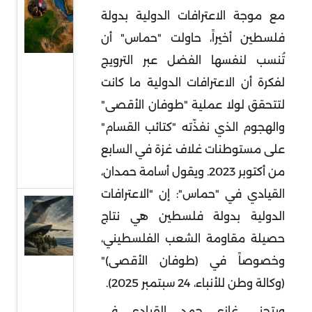
السودان
مع موجة الاعترافات الدولية بدولة
في قلب
فلسطين أخيراً، حاولت "حماس" أن
التمدد
تُنسب لنفسها الفضل عبر الترويج
الإيراني:
لفكرة أن الاعترافات الدولية ما كانت
معركة
لتتحقق لولا عملية "طوفان الأقصى"
النفوذ
والهجوم الذي نفذّته "كتائب القسام"
على
البحر
على مستوطنات غلاف غزة في السابع
الأحمر
من أكتوبر 2023. ويقول أسامة حمدان،
القيادي في "حماس": إن "الاعترافات
قراءة
الدولية بدولة فلسطين هي نتاج
في
حصيلة مقاومة الشعب الفلسطيني،
توقعات
وخصوصاً في (طوفان الأقصى)"
سحب
(وكالة وطن للأنباء، 24 سبتمبر 2025).
قوات
أميركية
ويتجنى غازي حمد، القيادي في