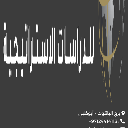
برج الياقوت - أبوظبي
+97124414113
: