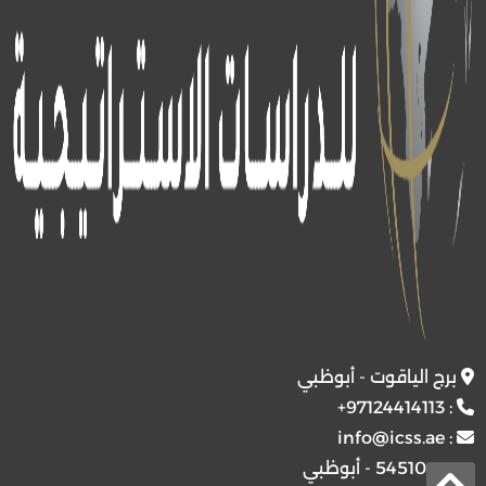
برج الياقوت - أبوظبي
+97124414113
:
info@icss.ae
:
ص.ب
54510 - أبوظبي