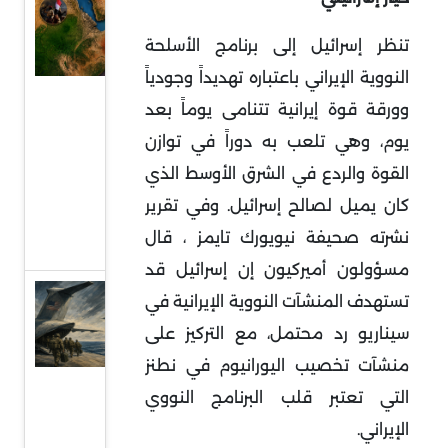
السودان
في قلب
تنظر إسرائيل إلى برنامج الأسلحة
التمدد
النووية الإيراني باعتباره تهديداً وجودياً
الإيراني:
وورقة قوة إيرانية تتنامى يوماً بعد
معركة
يوم، وهي تلعب به دوراً في توازن
النفوذ
القوة والردع في الشرق الأوسط الذي
على
كان يميل لصالح إسرائيل. وفي تقرير
البحر
نشرته صحيفة نيويورك تايمز ، قال
الأحمر
مسؤولون أميركيون إن إسرائيل قد
قراءة
تستهدف المنشآت النووية الإيرانية في
في
سيناريو رد محتمل، مع التركيز على
توقعات
منشآت تخصيب اليورانيوم في نطنز
سحب
التي تعتبر قلب البرنامج النووي
قوات
الإيراني.
أميركية