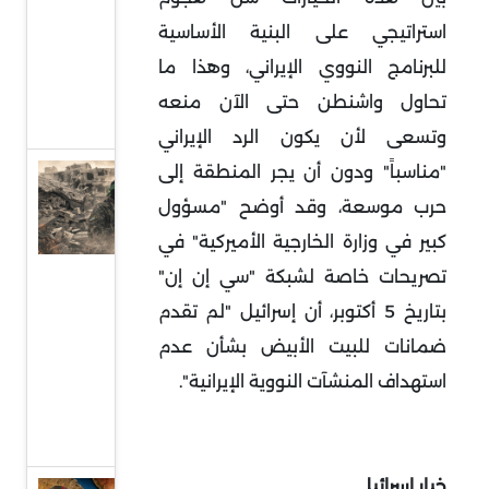
إلى
استراتيجي على البنية الأساسية
واجهة
للبرنامج النووي الإيراني، وهذا ما
السياسة
تحاول واشنطن حتى الآن منعه
الدولية
وتسعى لأن يكون الرد الإيراني
"مناسباً" ودون أن يجر المنطقة إلى
حماس
حرب موسعة، وقد أوضح "مسؤول
وقطاع
غزة..
كبير في وزارة الخارجية الأميركية" في
واقع
تصريحات خاصة لشبكة "سي إن إن"
صعب
بتاريخ 5 أكتوبر، أن إسرائيل "لم تقدم
وهيكلة
ضمانات للبيت الأبيض بشأن عدم
من
استهداف المنشآت النووية الإيرانية".
أجل
البقاء
خيار إسرائيلي