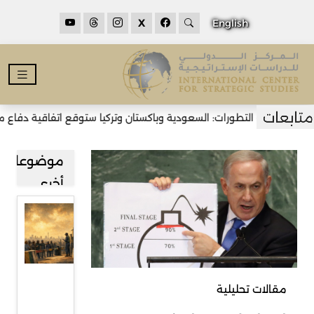
X
English
أحدث التطورات: السعودية وباكستان وتركيا ستوقع اتفاقية دفاع مشترك ف
موضوعات
أخرى
قراءة في
صعود
حركة
رفض
مقالات تحليلية
المهاجرين