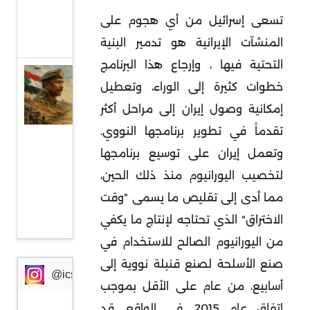
من
تسعى إسرائيل من أي هجوم على
أوروبا
المنشآت الإيرانية هو تدمير البنية
التحتية فيها ، وإرجاع هذا البرنامج
السودان
خطوات كثيرة إلى الوراء، وتعطيل
وإثيوبيا:
إمكانية وصول إيران إلى مراحل أكثر
جبهة
تقدماً في تطوير برنامجها النووي.
مواجهة
وتعمل إيران على توسيع برنامجها
جديدة
لتخصيب اليورانيوم منذ ذلك الحين،
في
مما أدى إلى تقليص ما يسمى "وقت
ظرف
الاختراق" الذي تحتاجه لإنتاج ما يكفي
خطير
من اليورانيوم الصالح للاستخدام في
صنع الأسلحة لصنع قنبلة نووية إلى
@icssresearch
أسابيع، من عام على الأقل بموجب
اتفاق عام 2015، في الواقع، قد