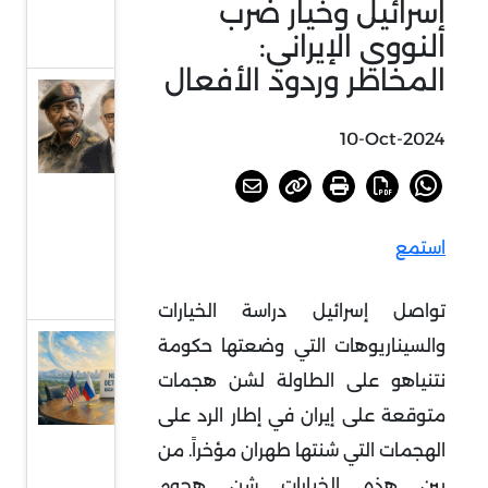
إسرائيل وخيار ضرب
بجنوب
النووي الإيراني:
إفريقيا
المخاطر وردود الأفعال
السودان
أمام
10-Oct-2024
خيارات
الحسم
أو
استمع
الرضوخ
الدولي
تواصل إسرائيل دراسة الخيارات
والسيناريوهات التي وضعتها حكومة
عودة
الحديث
نتنياهو على الطاولة لشن هجمات
عن
متوقعة على إيران في إطار الرد على
الردع
الهجمات التي شنتها طهران مؤخراً. من
النووي
بين هذه الخيارات شن هجوم