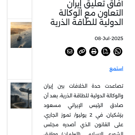
آفاق تعليق إيران
جمود
التعاون مع الوكالة
جديدة
الدولية للطاقة الذرية
الحوثيون
وورقة البحر
08-Jul-2025
الأحمر:
التداعيات
الأمنية
استمع
والاقتصادية
تصاعدت حدة الخلافات بين إيران
الناتو..
والوكالة الدولية للطاقة الذرية، بعد أن
معضلة
الهوية
صادق الرئيس الإيراني مسعود
ومستقبل
بزشكيان، في 2 يوليو/ تموز الجاري،
الأمن
على القانون الذي أصدره مجلس
الجماعي
الشورى الإسلامي (البرلمان) ووافق