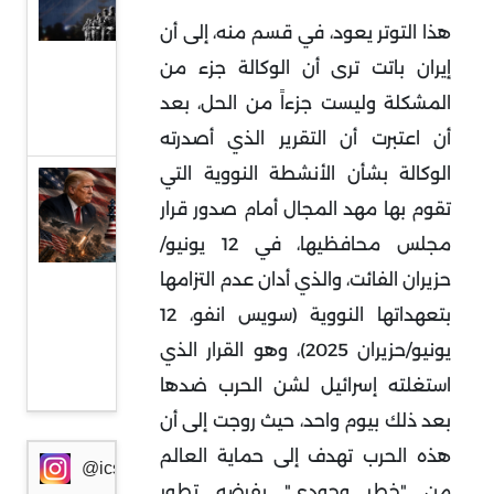
السلاح
هذا التوتر يعود، في قسم منه، إلى أن
بيد
إيران باتت ترى أن الوكالة جزء من
الدولة
المشكلة وليست جزءاً من الحل، بعد
العراقية
أن اعتبرت أن التقرير الذي أصدرته
الوكالة بشأن الأنشطة النووية التي
تفكيك
تقوم بها مهد المجال أمام صدور قرار
العقد
مجلس محافظيها، في 12 يونيو/
الأساسية
حزيران الفائت، والذي أدان عدم التزامها
في
بتعهداتها النووية (سويس انفو، 12
المفاوضات
الإيرانية-
يونيو/حزيران 2025)، وهو القرار الذي
الأمريكية
استغلته إسرائيل لشن الحرب ضدها
بعد ذلك بيوم واحد، حيث روجت إلى أن
هذه الحرب تهدف إلى حماية العالم
@icssresearch
من "خطر وجودي" يفرضه تطور