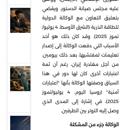
عليه مجلس صيانة الدستور، ويقضي
سلوك
بتعليق التعاون مع الوكالة الدولية
إيران
للطاقة الذرية (الشرق الأوسط، 4 يوليو/
والمخاوف
تموز 2025). وقد كان ذلك هو أحد
من تغيير
الأسباب التي دفعت الوكالة إلى إصدار
طبيعة
تعليمات لمفتشيها، بعد ذلك بيومين،
الحرب
من أجل مغادرة إيران، رغم أن ثمة
الأبعاد
اعتبارات أخرى كان لها دور في هذا
الاستراتيجية
السياق وصفتها الوكالة بأنها "اعتبارات
لقضية
أمنية" (روسيا اليوم، 4 يوليو/تموز
رسوم ممر
2025)، في إشارة إلى المدى الذي
هرمز
وصل إليه التوتر بين الطرفين.
تحديات
الوكالة جزء من المشكلة
حصر