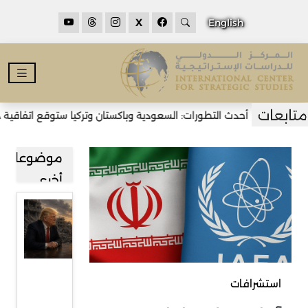
X
English
أحدث التطورات: السعودية وباكستان وتركيا ستوقع اتفاقية دفاع 
موضوعات
أخرى
خطة
غزة بين
تجاوز
خلافاتها
استشرافات
ومرحلة