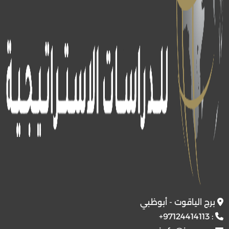
برج الياقوت - أبوظبي
+97124414113
: